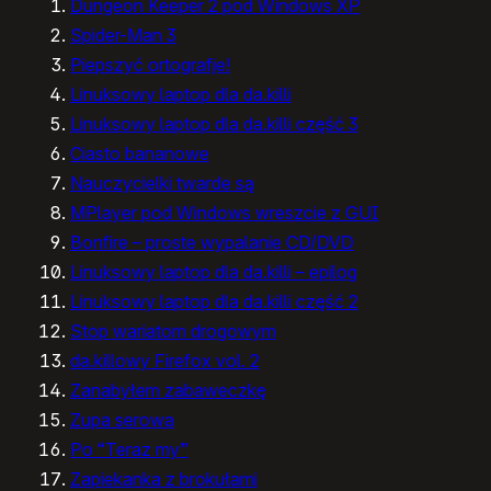
Dungeon Keeper 2 pod Windows XP
Spider-Man 3
Piepszyć ortografje!
Linuksowy laptop dla da.killi
Linuksowy laptop dla da.killi część 3
Ciasto bananowe
Nauczycielki twarde są
MPlayer pod Windows wreszcie z GUI
Bonfire – proste wypalanie CD/DVD
Linuksowy laptop dla da.killi – epilog
Linuksowy laptop dla da.killi część 2
Stop wariatom drogowym
da.killowy Firefox vol. 2
Zanabyłem zabaweczkę
Zupa serowa
Po “Teraz my”
Zapiekanka z brokułami