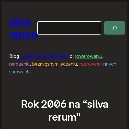
silva
Szukaj
rerum
Blog
Łukasza Horodeckiego
o:
rowerowaniu
,
nerdzeniu
,
bezmięsnym jedzeniu
,
rozrywce
i
innych
sprawach
.
Rok 2006 na “silva
rerum”