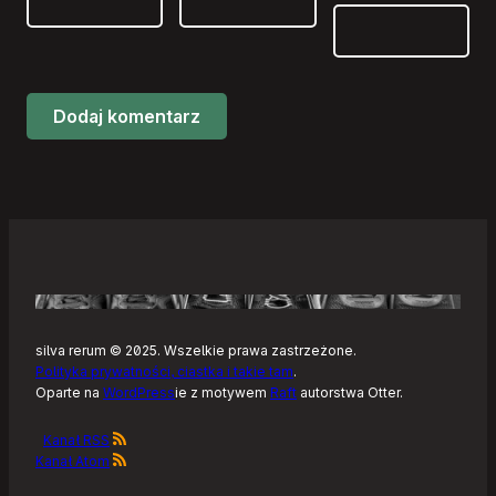
silva rerum © 2025. Wszelkie prawa zastrzeżone.
Polityka prywatności, ciastka i takie tam
.
Oparte na
WordPress
ie z motywem
Raft
autorstwa Otter.
Kanał RSS
Kanał Atom