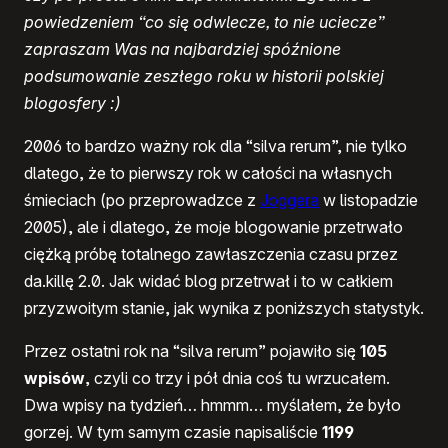
powiedzeniem “co się odwlecze, to nie uciecze”
zapraszam Was na najbardziej spóźnione
podsumowanie zeszłego roku w historii polskiej
blogosfery :)
2006 to bardzo ważny rok dla “silva rerum”, nie tylko
dlatego, że to pierwszy rok w całości na własnych
śmieciach (po przeprowadzce z
Joggera
w listopadzie
2005), ale i dlatego, że moje blogowanie przetrwało
ciężką próbę totalnego zawłaszczenia czasu przez
da.killę 2.0. Jak widać blog przetrwał i to w całkiem
przyzwoitym stanie, jak wynika z poniższych statystyk.
Przez ostatni rok na “silva rerum” pojawiło się
105
wpisów
, czyli co trzy i pół dnia coś tu wrzucałem.
Dwa wpisy na tydzień… hmmm… myślałem, że było
gorzej. W tym samym czasie napisaliście
1199