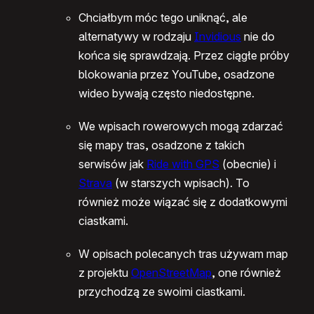
Chciałbym móc tego uniknąć, ale
alternatywy w rodzaju
Invidious
nie do
końca się sprawdzają. Przez ciągłe próby
blokowania przez YouTube, osadzone
wideo bywają często niedostępne.
We wpisach rowerowych mogą zdarzać
się mapy tras, osadzone z takich
serwisów jak
Ride with GPS
(obecnie) i
Strava
(w starszych wpisach). To
również może wiązać się z dodatkowymi
ciastkami.
W opisach polecanych tras używam map
z projektu
OpenStreetMap
, one również
przychodzą ze swoimi ciastkami.