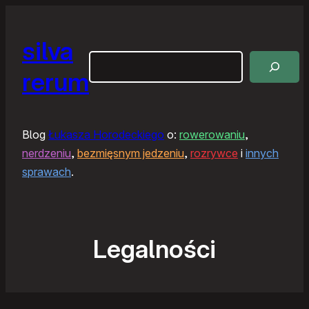
silva
Szukaj
rerum
Blog
Łukasza Horodeckiego
o:
rowerowaniu
,
nerdzeniu
,
bezmięsnym jedzeniu
,
rozrywce
i
innych
sprawach
.
Legalności