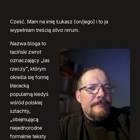
Cześć. Mam na imię Łukasz (on/jego) i to ja
wypełniam treścią
silva rerum
.
Nazwa bloga to
łaciński zwrot
oznaczający „las
rzeczy”, którym
określa się formę
literacką
popularną kiedyś
wśród polskiej
szlachty,
„obejmującą
niejednorodne
formalnie teksty