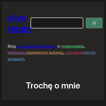
silva
Szukaj
rerum
Blog
Łukasza Horodeckiego
o:
rowerowaniu
,
nerdzeniu
,
bezmięsnym jedzeniu
,
rozrywce
i
innych
sprawach
.
Trochę o mnie