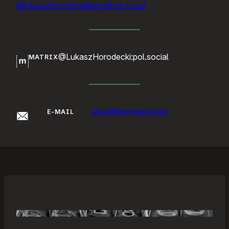
@lukaszhorodecki@pixelfed.social
@LukaszHorodecki:pol.social
MATRIX
silva@horodecki.net
E-MAIL