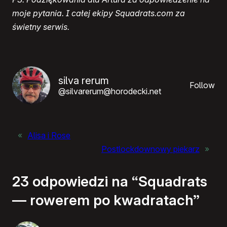
moje pytania. I całej ekipy Squadrats.com za
świetny serwis.
silva rerum
Follow
@silvarerum@horodecki.net
«
Alisa i Rose
Postlockdownowy piekarz
»
23 odpowiedzi na “Squadrats
— rowerem po kwadratach”