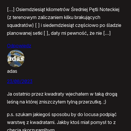
[…] Osiemdziesiąt kilometrów Średniej Pętli Noteckiej
(z terenowym zaliczaniem kilku brakujących
squadratów) [ ] i siedemdziesiąt częściowo po śladzie
planowanej setki [ ], dały mi pewność, że nie […]
Odpowiedz
adas
23/08/2023
Ja ostatnio przez kwadraty wjechałem w taką drogą
leśną na której zniszczyłem tylną przerzutkę. ;)
p.s. szukam jakiegoś sposobu by do locusa podpiąć
warstwę z kwadratami. Jakby ktoś miał pomysł to z
chęcią skorzuramlbym.