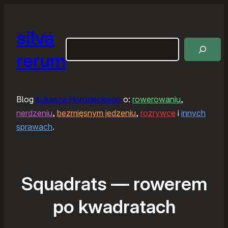
silva
Szukaj
rerum
Blog
Łukasza Horodeckiego
o:
rowerowaniu
,
nerdzeniu
,
bezmięsnym jedzeniu
,
rozrywce
i
innych
sprawach
.
Squadrats — rowerem
po kwadratach