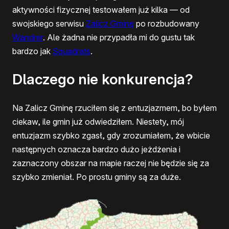
aktywności fizycznej testowałem już kilka — od
swojskiego serwisu
Zalicz Gminę
po rozbudowany
Wandrer
. Ale żadna nie przypadła mi do gustu tak
bardzo jak
Squadrats
.
Dlaczego nie konkurencja?
Na Zalicz Gminę rzuciłem się z entuzjazmem, bo byłem
ciekaw, ile gmin już odwiedziłem. Niestety, mój
entuzjazm szybko zgasł, gdy zrozumiałem, że wbicie
następnych oznacza bardzo dużo jeżdżenia i
zaznaczony obszar na mapie raczej nie będzie się za
szybko zmieniał. Po prostu gminy są za duże.