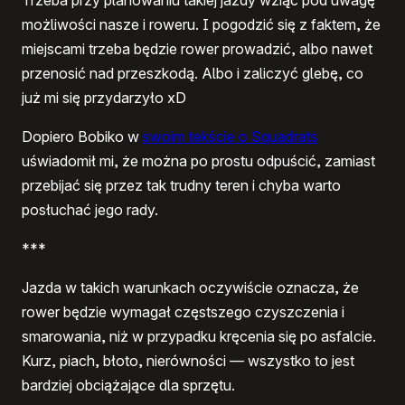
Trzeba przy planowaniu takiej jazdy wziąć pod uwagę
możliwości nasze i roweru. I pogodzić się z faktem, że
miejscami trzeba będzie rower prowadzić, albo nawet
przenosić nad przeszkodą. Albo i zaliczyć glebę, co
już mi się przydarzyło xD
Dopiero Bobiko w
swoim tekście o Squadrats
uświadomił mi, że można po prostu odpuścić, zamiast
przebijać się przez tak trudny teren i chyba warto
posłuchać jego rady.
***
Jazda w takich warunkach oczywiście oznacza, że
rower będzie wymagał częstszego czyszczenia i
smarowania, niż w przypadku kręcenia się po asfalcie.
Kurz, piach, błoto, nierówności — wszystko to jest
bardziej obciążające dla sprzętu.