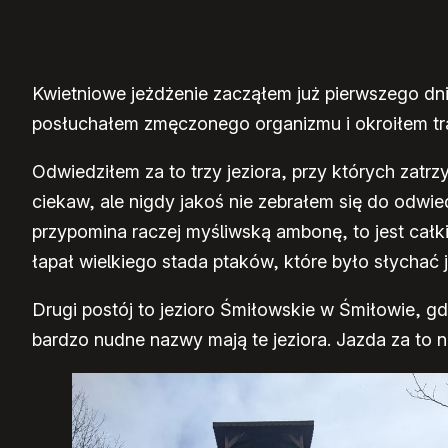
Kwietniowe jeżdżenie zacząłem już pierwszego dni
posłuchałem zmęczonego organizmu i okroiłem tra
Odwiedziłem za to trzy jeziora, przy których zatr
ciekaw, ale nigdy jakoś nie zebrałem się do odwie
przypomina raczej myśliwską ambonę, to jest całki
łapał wielkiego stada ptaków, które było słychać 
Drugi postój to jezioro Śmiłowskie w Śmiłowie,
bardzo nudne nazwy mają te jeziora. Jazda za to 