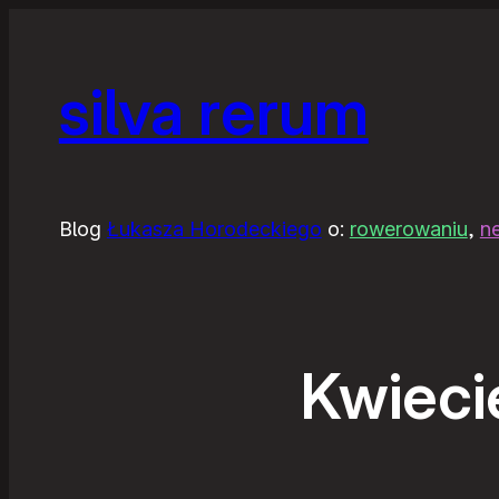
silva rerum
Blog
Łukasza Horodeckiego
o:
rowerowaniu
,
n
Kwieci