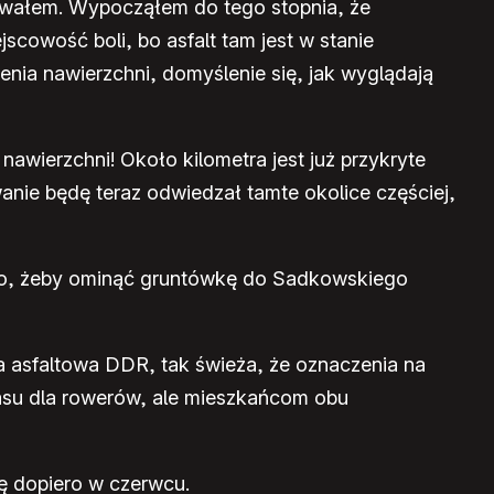
nowałem. Wypocząłem do tego stopnia, że
scowość boli, bo asfalt tam jest w stanie
ia nawierzchni, domyślenie się, jak wyglądają
awierzchni! Około kilometra jest już przykryte
nie będę teraz odwiedzał tamte okolice częściej,
bno, żeby ominąć gruntówkę do Sadkowskiego
a asfaltowa DDR, tak świeża, że oznaczenia na
 pasu dla rowerów, ale mieszkańcom obu
ię dopiero w czerwcu.