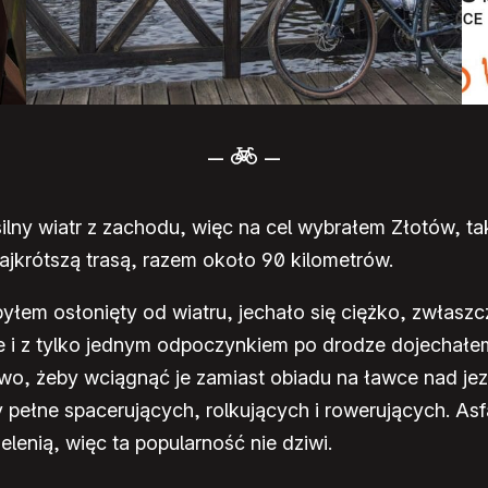
–
–
lny wiatr z zachodu, więc na cel wybrałem Złotów, ta
ajkrótszą trasą, razem około 90 kilometrów.
yłem osłonięty od wiatru, jechało się ciężko, zwłas
e i z tylko jednym odpoczynkiem po drodze dojechałe
wo, żeby wciągnąć je zamiast obiadu na ławce nad je
 pełne spacerujących, rolkujących i rowerujących. As
lenią, więc ta popularność nie dziwi.