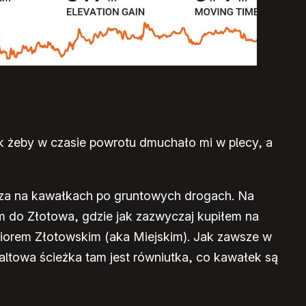
k żeby w czasie powrotu dmuchało mi w plecy, a
zcza na kawałkach po gruntowych drogach. Na
m do Złotowa, gdzie jak zazwyczaj kupiłem na
ziorem Złotowskim (aka Miejskim). Jak zawsze w
faltowa ścieżka tam jest równiutka, co kawałek są