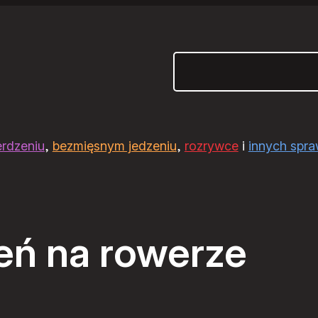
Szukaj
erdzeniu
,
bezmięsnym jedzeniu
,
rozrywce
i
innych spr
eń na rowerze