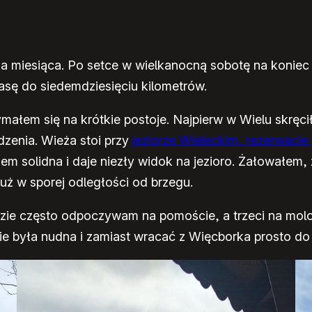
a miesiąca. Po setce w wielkanocną sobotę na koniec 
sę do siedemdziesięciu kilometrów.
zymałem się na krótkie postoje. Najpierw w Wielu skrę
dzenia. Wieża stoi przy
jeziorze Wieleckim, rezerwacie
em solidna i daje niezły widok na jezioro. Żałowałem, 
już w sporej odległości od brzegu.
 gdzie często odpoczywam na pomoście, a trzeci na m
nie była nudna i zamiast wracać z Więcborka prosto d