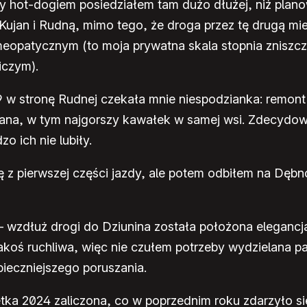
ony hot-dogiem posiedziałem tam dużo dłużej, niż pla
ujan i Rudną, mimo tego, że droga przez tę drugą miej
patycznym (to moja prywatna skala stopnia zniszczen
iczym).
 w stronę Rudnej czekała mnie niespodzianka: remont n
ana, w tym najgorszy kawałek w samej wsi. Zdecydowa
o ich nie lubiły.
ę z pierwszej części jazdy, ale potem odbiłem na Dę
– wzdłuż drogi do Dziunina została położona elegancj
 jakoś ruchliwa, więc nie czułem potrzeby wydzielana
ieczniejszego poruszania.
setka 2024 zaliczona, co w poprzednim roku zdarzyło s