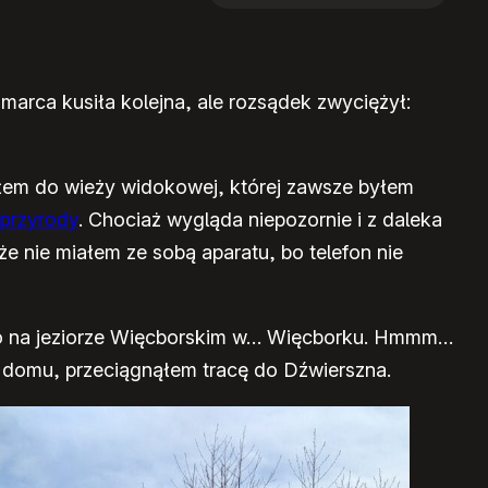
marca kusiła kolejna, ale rozsądek zwyciężył:
ciłem do wieży widokowej, której zawsze byłem
 przyrody
. Chociaż wygląda niepozornie i z daleka
że nie miałem ze sobą aparatu, bo telefon nie
olo na jeziorze Więcborskim w… Więcborku. Hmmm…
o domu, przeciągnąłem tracę do Dźwierszna.