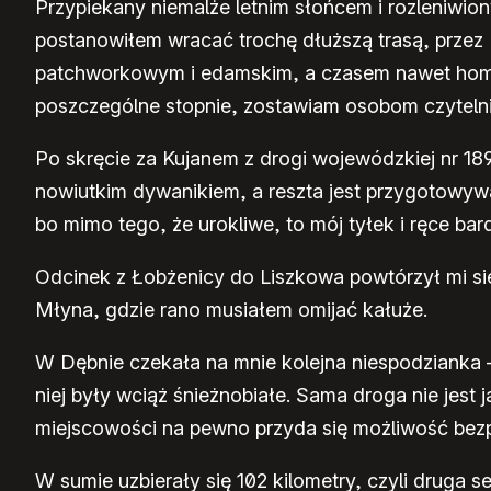
Przypiekany niemalże letnim słońcem i rozleniwi
postanowiłem wracać trochę dłuższą trasą, przez K
patchworkowym i edamskim, a czasem nawet homeo
poszczególne stopnie, zostawiam osobom czyteln
Po skręcie za Kujanem z drogi wojewódzkiej nr 189
nowiutkim dywanikiem, a reszta jest przygotowyw
bo mimo tego, że urokliwe, to mój tyłek i ręce bardz
Odcinek z Łobżenicy do Liszkowa powtórzył mi si
Młyna, gdzie rano musiałem omijać kałuże.
W Dębnie czekała na mnie kolejna niespodzianka 
niej były wciąż śnieżnobiałe. Sama droga nie jest
miejscowości na pewno przyda się możliwość bezp
W sumie uzbierały się 102 kilometry, czyli druga 