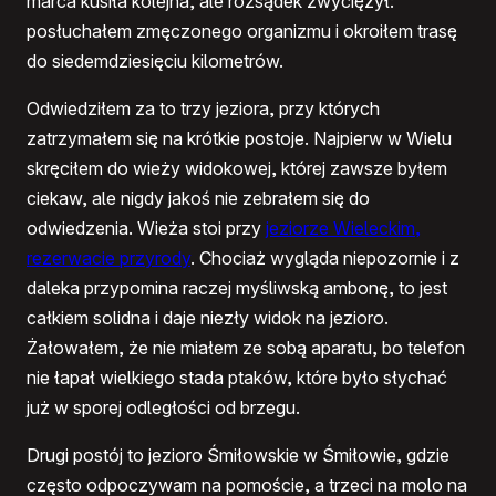
marca kusiła kolejna, ale rozsądek zwyciężył:
posłuchałem zmęczonego organizmu i okroiłem trasę
do siedemdziesięciu kilometrów.
Odwiedziłem za to trzy jeziora, przy których
zatrzymałem się na krótkie postoje. Najpierw w Wielu
skręciłem do wieży widokowej, której zawsze byłem
ciekaw, ale nigdy jakoś nie zebrałem się do
odwiedzenia. Wieża stoi przy
jeziorze Wieleckim,
rezerwacie przyrody
. Chociaż wygląda niepozornie i z
daleka przypomina raczej myśliwską ambonę, to jest
całkiem solidna i daje niezły widok na jezioro.
Żałowałem, że nie miałem ze sobą aparatu, bo telefon
nie łapał wielkiego stada ptaków, które było słychać
już w sporej odległości od brzegu.
Drugi postój to jezioro Śmiłowskie w Śmiłowie, gdzie
często odpoczywam na pomoście, a trzeci na molo na