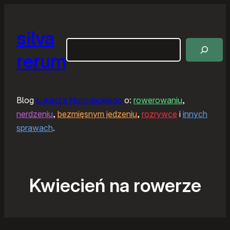
silva
Szukaj
rerum
Blog
Łukasza Horodeckiego
o:
rowerowaniu
,
nerdzeniu
,
bezmięsnym jedzeniu
,
rozrywce
i
innych
sprawach
.
Kwiecień na rowerze