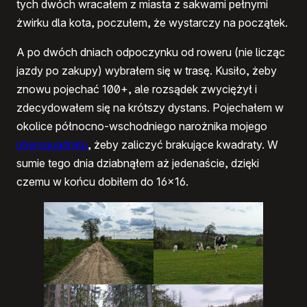
tych dwóch wracałem z miasta z sakwami pełnymi
żwirku dla kota, poczułem, że wystarczy na początek.
A po dwóch dniach odpoczynku od roweru (nie licząc
jazdy po zakupy) wybrałem się w trasę. Kusiło, żeby
znowu pojechać 100+, ale rozsądek zwyciężył i
zdecydowałem się na krótszy dystans. Pojechałem w
okolice północno-wschodniego narożnika mojego
übersquadratu
, żeby zaliczyć brakujące kwadraty. W
sumie tego dnia dziabnąłem aż jedenaście, dzięki
czemu w końcu dobiłem do 16×16.