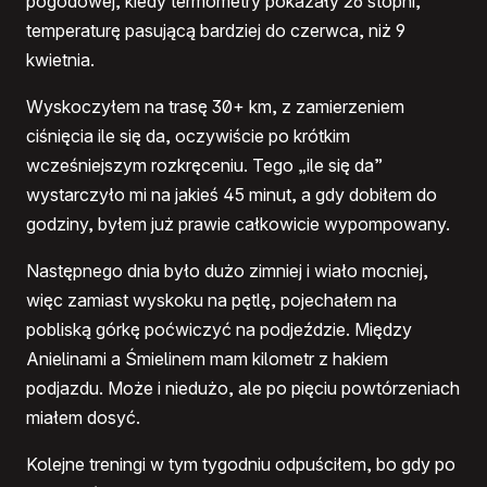
pogodowej, kiedy termometry pokazały 26 stopni,
temperaturę pasującą bardziej do czerwca, niż 9
kwietnia.
Wyskoczyłem na trasę 30+ km, z zamierzeniem
ciśnięcia ile się da, oczywiście po krótkim
wcześniejszym rozkręceniu. Tego „ile się da”
wystarczyło mi na jakieś 45 minut, a gdy dobiłem do
godziny, byłem już prawie całkowicie wypompowany.
Następnego dnia było dużo zimniej i wiało mocniej,
więc zamiast wyskoku na pętlę, pojechałem na
pobliską górkę poćwiczyć na podjeździe. Między
Anielinami a Śmielinem mam kilometr z hakiem
podjazdu. Może i niedużo, ale po pięciu powtórzeniach
miałem dosyć.
Kolejne treningi w tym tygodniu odpuściłem, bo gdy po