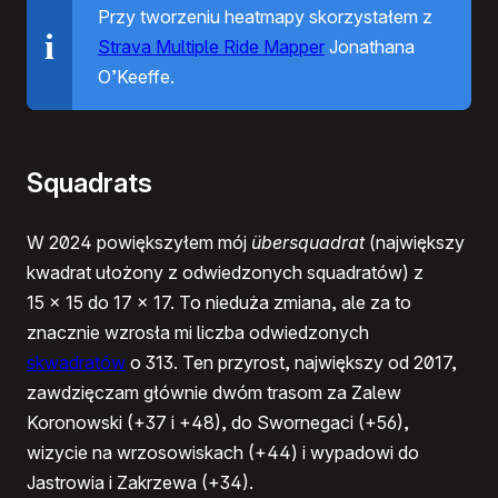
Przy tworzeniu heatmapy skorzystałem z
Strava Multiple Ride Mapper
Jonathana
O’Keeffe.
Squadrats
W 2024 powiększyłem mój
übersquadrat
(największy
kwadrat ułożony z odwiedzonych squadratów) z
15 × 15 do 17 × 17. To nieduża zmiana, ale za to
znacznie wzrosła mi liczba odwiedzonych
skwadratów
o 313. Ten przyrost, największy od 2017,
zawdzięczam głównie dwóm trasom za Zalew
Koronowski (+37 i +48), do Swornegaci (+56),
wizycie na wrzosowiskach (+44) i wypadowi do
Jastrowia i Zakrzewa (+34).