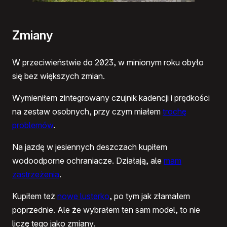
Zmiany
W przeciwieństwie do 2023, w minionym roku obyło
się bez większych zmian.
Wymieniłem zintegrowany czujnik kadencji i prędkości
na zestaw osobnych, przy czym miałem
trochę
problemów
.
Na jazdę w jesiennych deszczach kupiłem
wodoodporne ochraniacze. Działają, ale
mam
zastrzeżenia
.
Kupiłem też
nowe lusterko
, po tym jak złamałem
poprzednie. Ale że wybrałem ten sam model, to nie
liczę tego jako zmiany.