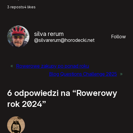
3 reposts
4 likes
silva rerum
Follow
@silvarerum@horodecki.net
«
Rowerowe zakupy po ponad roku
Blog Questions Challenge 2025
»
6 odpowiedzi na “Rowerowy
rok 2024”