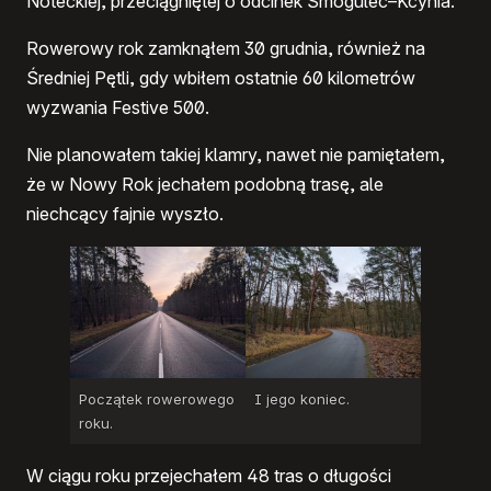
Noteckiej, przeciągniętej o odcinek Smogulec–Kcynia.
Rowerowy rok zamknąłem 30 grudnia, również na
Średniej Pętli, gdy wbiłem ostatnie 60 kilometrów
wyzwania Festive 500.
Nie planowałem takiej klamry, nawet nie pamiętałem,
że w Nowy Rok jechałem podobną trasę, ale
niechcący fajnie wyszło.
Początek rowerowego
I jego koniec.
roku.
W ciągu roku przejechałem 48 tras o długości