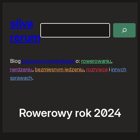
silva
Szukaj
rerum
Blog
Łukasza Horodeckiego
o:
rowerowaniu
,
nerdzeniu
,
bezmięsnym jedzeniu
,
rozrywce
i
innych
sprawach
.
Rowerowy rok 2024