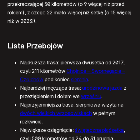
przekraczającej 50 kilometrów (o 9 więcej niż przed
rokiem), z czego 22 miało więcej niż setkę (o 15 więcej
niż w 2023!).
Lista Przebojów
Najdłuższa trasa: pierwsza dwusetka od 2017,
czyli 211 kilometrów
Chojnice – Swornegacie –
Człuchów
pod koniec
sierpnia
.
Najbardziej męcząca trasa:
urodzinowa jazda
z
przeziębieniem i dołem we
wrześniu
.
Najprzyjemniejsza trasa: sierpniowa wizyta na
dwóch wielkich wrzosowiskach
w pełnym
rozkwicie.
Największe osiągnięcie:
świąteczna pięćsetka
,
czyli 500 kilometrów od 24 do 31 grudnia.