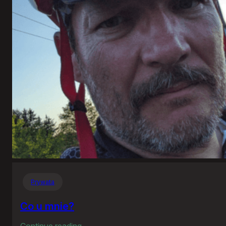
Prywata
Co u mnie?
:
Continue reading