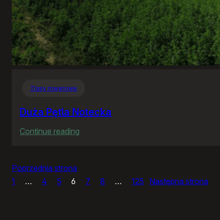
Trasy rowerowe
Duża Pętla Notecka
:
Continue reading
Duża
Pętla
Poprzednia strona
Notecka
1
…
4
5
6
7
8
…
125
Następna strona