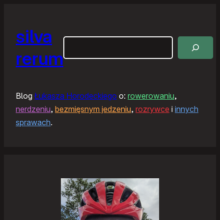
silva
Szukaj
rerum
Blog
Łukasza Horodeckiego
o:
rowerowaniu
,
nerdzeniu
,
bezmięsnym jedzeniu
,
rozrywce
i
innych
sprawach
.