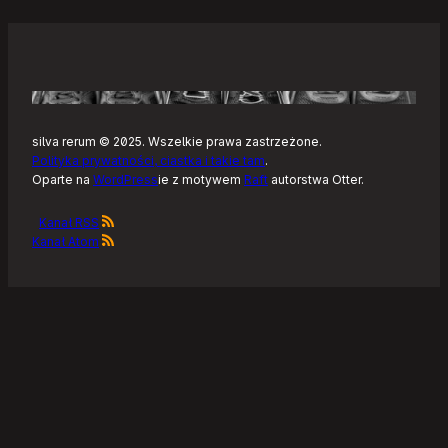
silva rerum © 2025. Wszelkie prawa zastrzeżone.
Polityka prywatności, ciastka i takie tam
.
Oparte na
WordPress
ie z motywem
Raft
autorstwa Otter.
Kanał RSS
Kanał Atom