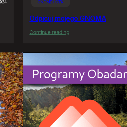
2024
GNOME i GTK
Odpicuj mojego GNOMA
:
Continue reading
Odpicuj
mojego
GNOMA