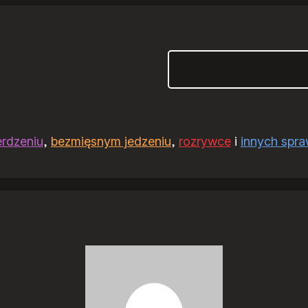
Szukaj
erdzeniu
,
bezmięsnym jedzeniu
,
rozrywce
i
innych spr