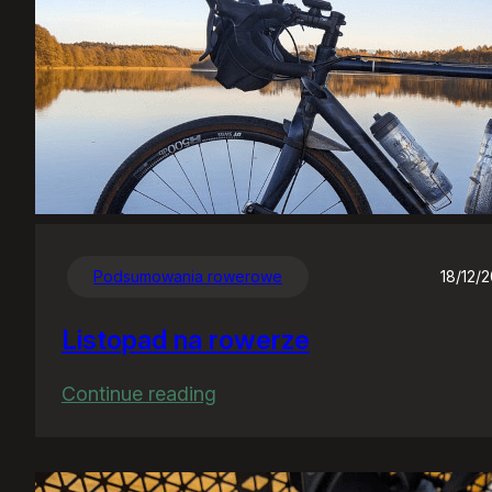
Podsumowania rowerowe
18/12/
Listopad na rowerze
:
Continue reading
Listopad
na
rowerze