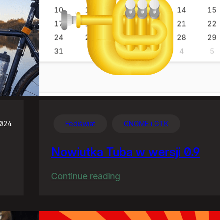
2024
Fediświat
GNOME i GTK
Nowiutka Tuba w wersji 0.9
:
Continue reading
Nowiutka
Tuba
w