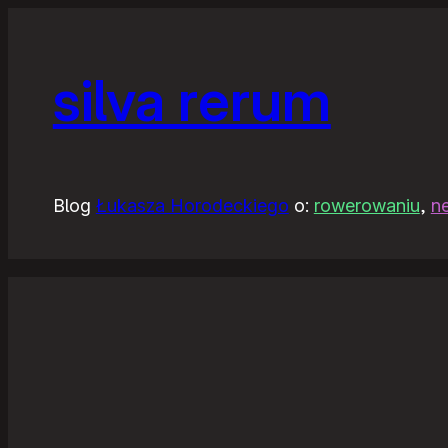
silva rerum
Blog
Łukasza Horodeckiego
o:
rowerowaniu
,
n