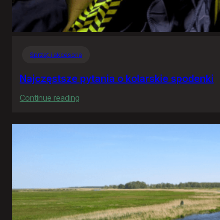
Sprzęt i akcesoria
Najczęstsze pytania o kolarskie spodenki
:
Continue reading
Najczęstsze
pytania
o
kolarskie
spodenki