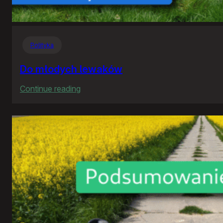
Polityka
Do młodych lewaków
:
Continue reading
Do
młodych
lewaków