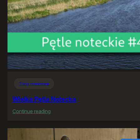
Trasy rowerowe
Wielka Pętla Notecka
:
Continue reading
Wielka
Pętla
Notecka