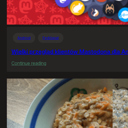
Android
Fediświat
Wielki przegląd klientów Mastodona dla A
:
Continue reading
Wielki
przegląd
klientów
Mastodona
dla
Androida