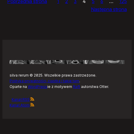
Poprzednia strona
1
2
3
4
5
6
…
125
dnia
Następna strona
silva rerum © 2025. Wszelkie prawa zastrzeżone.
Polityka prywatności, ciastka i takie tam
.
Oparte na
WordPress
ie z motywem
Raft
autorstwa Otter.
Kanał RSS
Kanał Atom