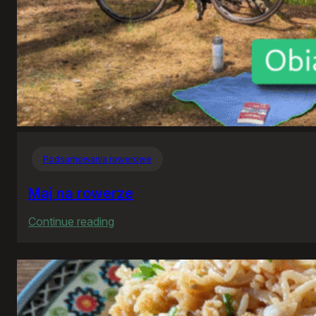
Podsumowania rowerowe
Maj na rowerze
:
Continue reading
Maj
na
rowerze