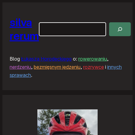
silva
Szukaj
rerum
Blog
Łukasza Horodeckiego
o:
rowerowaniu
,
nerdzeniu
,
bezmięsnym jedzeniu
,
rozrywce
i
innych
sprawach
.