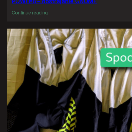
POW! #8 – dostrajanie GNOME
:
Continue reading
POW!
#8
–
dostrajanie
GNOME