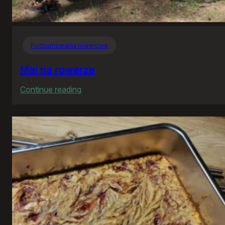
Podsumowania rowerowe
Maj na rowerze
:
Continue reading
Maj
na
rowerze