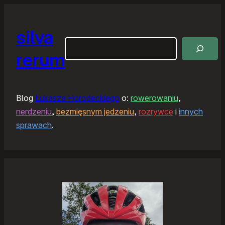
silva
Szukaj
rerum
Blog
Łukasza Horodeckiego
o:
rowerowaniu
,
nerdzeniu
,
bezmięsnym jedzeniu
,
rozrywce
i
innych
sprawach
.