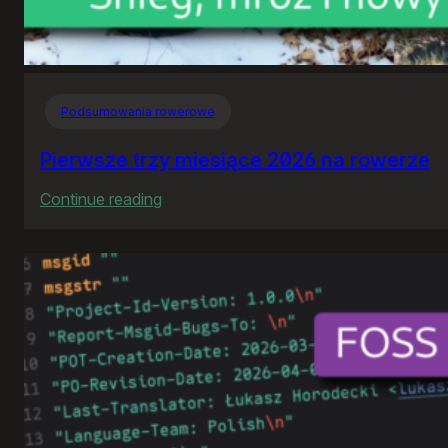
Podsumowania rowerowe
Pierwsze trzy miesiące 2026 na rowerze
:
Continue reading
Pierwsze
trzy
miesiące
2026
na
rowerze