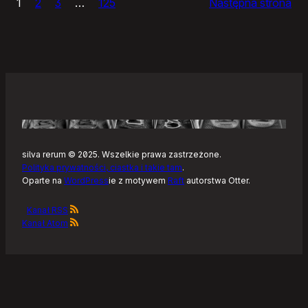
1
2
3
…
125
Następna strona
–
Tonearm,
nowy
klient
Tidala
dla
Linuksa
silva rerum © 2025. Wszelkie prawa zastrzeżone.
Polityka prywatności, ciastka i takie tam
.
Oparte na
WordPress
ie z motywem
Raft
autorstwa Otter.
Kanał RSS
Kanał Atom