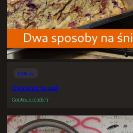
Przepisy
Owsianki na zaś
:
Continue reading
Owsianki
na
zaś