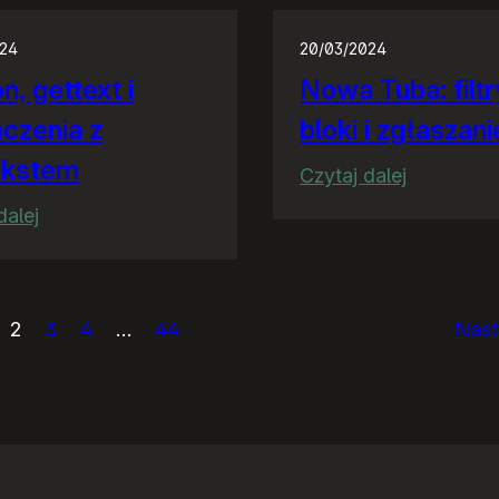
024
20/03/2024
n, gettext i
Nowa Tuba: filtr
czenia z
bloki i zgłaszani
ekstem
:
Czytaj dalej
Nowa
:
dalej
Tuba:
Python,
filtry,
gettext
bloki
i
2
3
4
…
44
Nast
i
tłumaczenia
zgłaszani
z
kontekstem