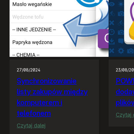
27/08/2024
23/08/2
Synchronizowanie
POW! 
listy zakupów między
doda
komputerem i
plikó
telefonem
Czytaj 
:
Czytaj dalej