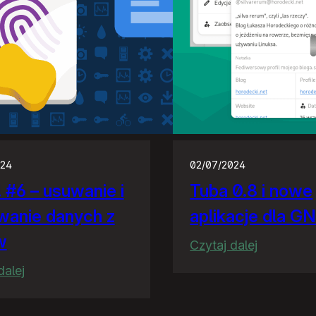
024
02/07/2024
#6 – usuwanie i
Tuba 0.8 i nowe
wanie danych z
aplikacje dla 
w
:
Czytaj dalej
Tuba
:
dalej
0.8
POW!
i
#6