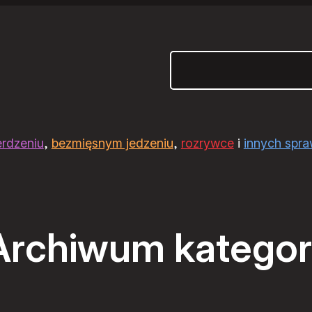
Szukaj
erdzeniu
,
bezmięsnym jedzeniu
,
rozrywce
i
innych spr
Archiwum kategori