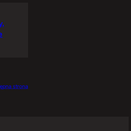
y,
e
ępna strona
e