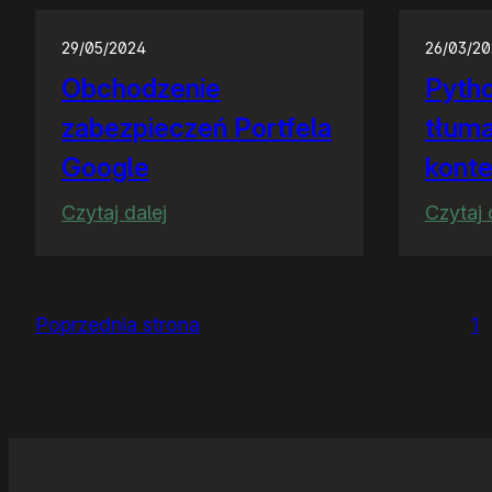
29/05/2024
26/03/2
Obchodzenie
Pytho
zabezpieczeń Portfela
tłuma
Google
kont
:
Czytaj dalej
Czytaj 
Obchodzenie
zabezpieczeń
Portfela
Poprzednia strona
1
Google