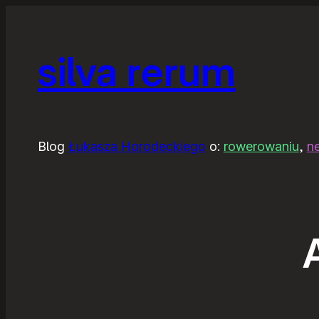
silva rerum
Blog
Łukasza Horodeckiego
o:
rowerowaniu
,
n