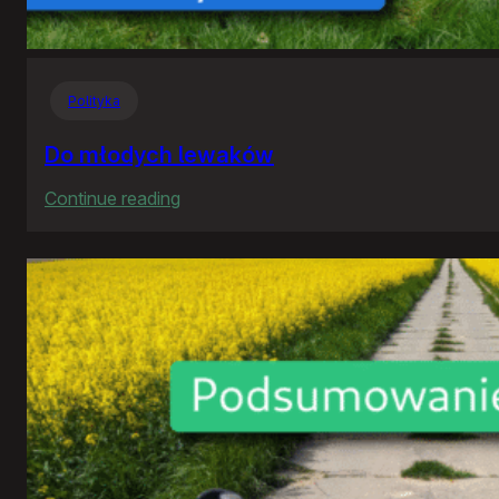
Polityka
Do młodych lewaków
:
Continue reading
Do
młodych
lewaków