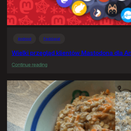
Android
Fediświat
Wielki przegląd klientów Mastodona dla A
:
Continue reading
Wielki
przegląd
klientów
Mastodona
dla
Androida