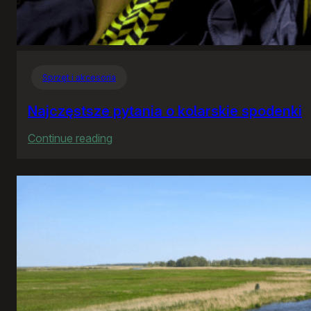
Sprzęt i akcesoria
Najczęstsze pytania o kolarskie spodenki
:
Continue reading
Najczęstsze
pytania
o
kolarskie
spodenki