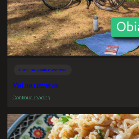
Podsumowania rowerowe
Maj na rowerze
:
Continue reading
Maj
na
rowerze