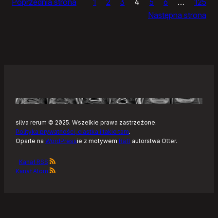
Poprzednia strona
1
2
3
4
5
6
…
125
dnia
Następna strona
silva rerum © 2025. Wszelkie prawa zastrzeżone.
Polityka prywatności, ciastka i takie tam
.
Oparte na
WordPress
ie z motywem
Raft
autorstwa Otter.
Kanał RSS
Kanał Atom