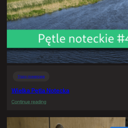
Trasy rowerowe
Wielka Pętla Notecka
:
Continue reading
Wielka
Pętla
Notecka