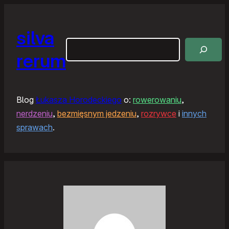
silva
Szukaj
rerum
Blog
Łukasza Horodeckiego
o:
rowerowaniu
,
nerdzeniu
,
bezmięsnym jedzeniu
,
rozrywce
i
innych
sprawach
.