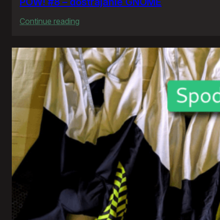
POW! #8 – dostrajanie GNOME
:
Continue reading
POW!
#8
–
dostrajanie
GNOME