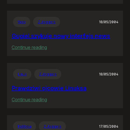
Rozproszona
Nieodpowiedzialność
Web
Z Joggera
18/05/2004
Gugiel szykuje nowy interfejs news
:
Continue reading
Gugiel
szykuje
nowy
Linux
Z Joggera
18/05/2004
interfejs
news
Prawdziwi ojcowie Linuksa
:
Continue reading
Prawdziwi
ojcowie
Linuksa
Polityka
Z Joggera
17/05/2004