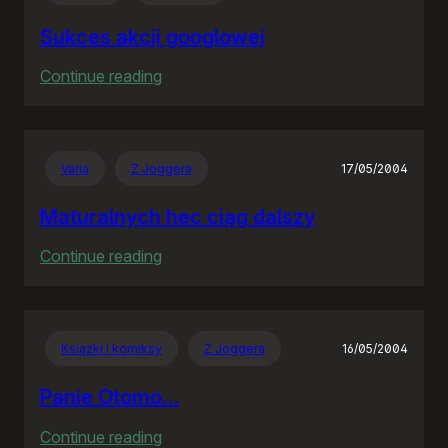
Sukces akcji googlowej
:
Continue reading
Sukces
akcji
googlowej
Varia
Z Joggera
17/05/2004
Maturalnych hec ciąg dalszy
:
Continue reading
Maturalnych
hec
ciąg
Książki i komiksy
Z Joggera
16/05/2004
dalszy
Panie Otomo…
:
Continue reading