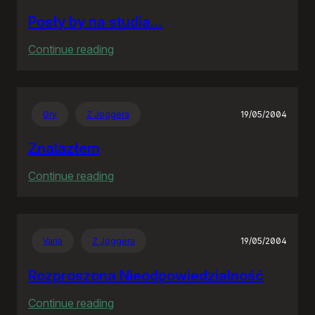
Posły by na studia…
:
Continue reading
Posły
by
na
Gry
Z Joggera
19/05/2004
studia…
Znalazłem
:
Continue reading
Znalazłem
Varia
Z Joggera
19/05/2004
Rozproszona Nieodpowiedzialność
:
Continue reading