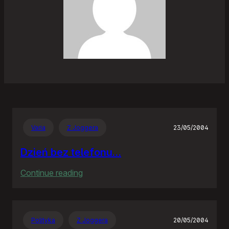
Varia
Z Joggera
23/05/2004
Dzień bez telefonu…
:
Continue reading
Dzień
bez
telefonu…
Polityka
Z Joggera
20/05/2004