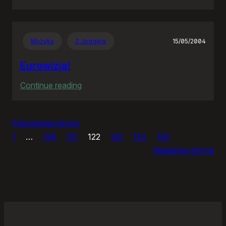
Panie
Otomo…
Muzyka
Z Joggera
15/05/2004
Eurowizja!
:
Continue reading
Eurowizja!
Poprzednia strona
1
…
120
121
122
123
124
125
Następna strona