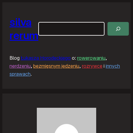
silva
Szukaj
rerum
Blog
Łukasza Horodeckiego
o:
rowerowaniu
,
nerdzeniu
,
bezmięsnym jedzeniu
,
rozrywce
i
innych
sprawach
.