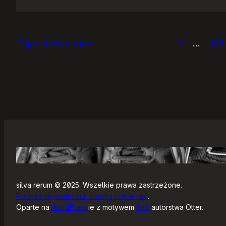
Panie
Otomo…
Poprzednia strona
1
…
120
silva rerum © 2025. Wszelkie prawa zastrzeżone.
Polityka prywatności, ciastka i takie tam
.
Oparte na
WordPress
ie z motywem
Raft
autorstwa Otter.