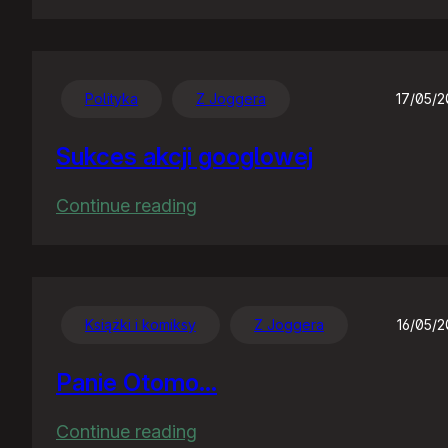
Gugiel
szykuje
nowy
interfejs
Polityka
Z Joggera
17/05/
news
Sukces akcji googlowej
:
Continue reading
Sukces
akcji
googlowej
Książki i komiksy
Z Joggera
16/05/
Panie Otomo…
:
Continue reading