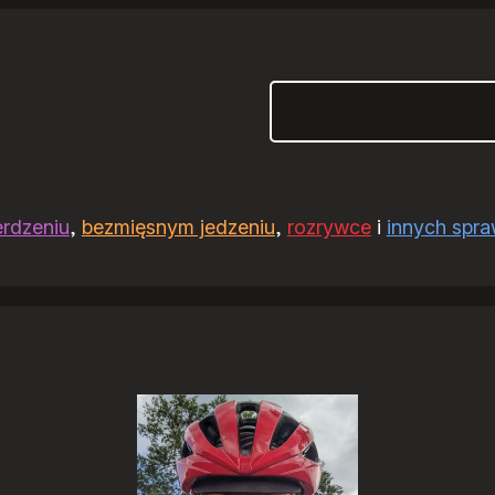
Szukaj
erdzeniu
,
bezmięsnym jedzeniu
,
rozrywce
i
innych spr