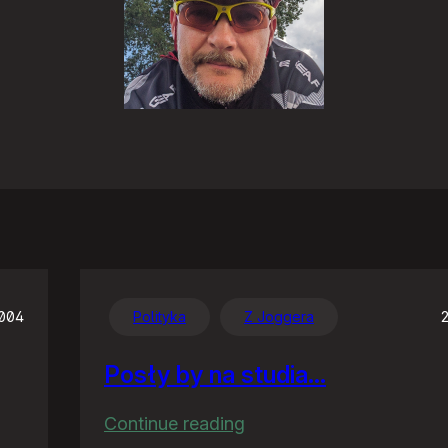
2004
Polityka
Z Joggera
Posły by na studia…
:
Continue reading