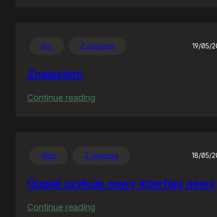
Dzień
bez
telefonu…
Gry
Z Joggera
19/05/
Znalazłem
:
Continue reading
Znalazłem
Web
Z Joggera
18/05/
Gugiel szykuje nowy interfejs news
:
Continue reading