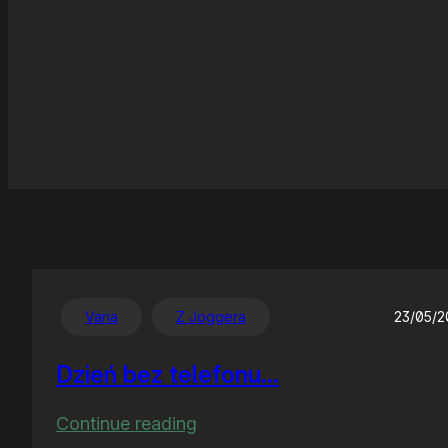
Varia
Z Joggera
23/05/
Dzień bez telefonu…
:
Continue reading