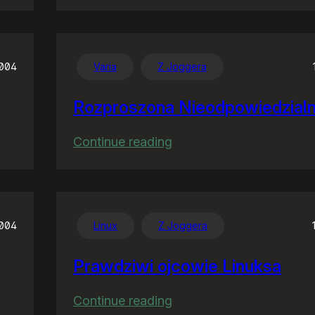
Posły
by
na
studia…
2004
Varia
Z Joggera
Rozproszona Nieodpowiedzial
:
Continue reading
Rozproszona
Nieodpowiedzialność
2004
Linux
Z Joggera
Prawdziwi ojcowie Linuksa
:
Continue reading