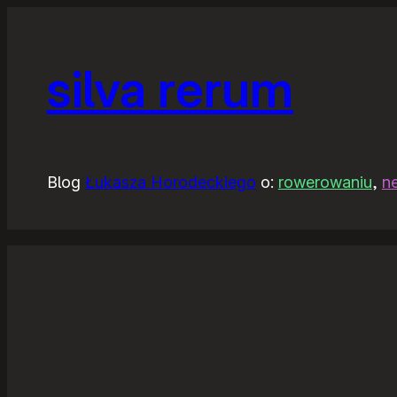
silva rerum
Blog
Łukasza Horodeckiego
o:
rowerowaniu
,
n