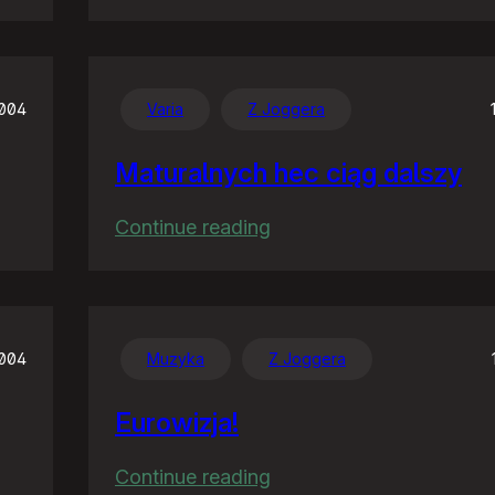
Prawdziwi
ojcowie
Linuksa
2004
Varia
Z Joggera
Maturalnych hec ciąg dalszy
:
Continue reading
Maturalnych
hec
ciąg
dalszy
2004
Muzyka
Z Joggera
Eurowizja!
:
Continue reading