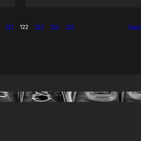
Eurowizja!
121
122
123
124
125
Nast