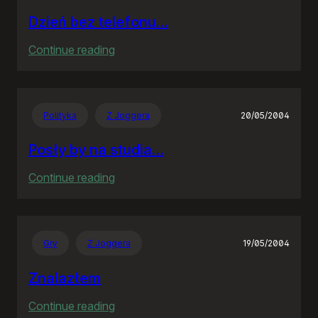
Dzień bez telefonu…
:
Continue reading
Dzień
bez
telefonu…
Polityka
Z Joggera
20/05/2004
Posły by na studia…
:
Continue reading
Posły
by
na
Gry
Z Joggera
19/05/2004
studia…
Znalazłem
:
Continue reading