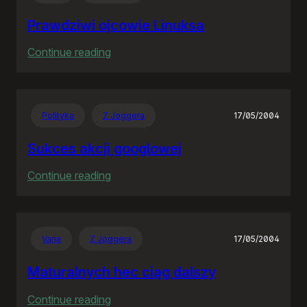
interfejs
news
Prawdziwi ojcowie Linuksa
:
Continue reading
Prawdziwi
ojcowie
Linuksa
Polityka
Z Joggera
17/05/2004
Sukces akcji googlowej
:
Continue reading
Sukces
akcji
googlowej
Varia
Z Joggera
17/05/2004
Maturalnych hec ciąg dalszy
:
Continue reading