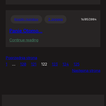
Maturalnych
hec
ciąg
Książki i komiksy
Z Joggera
16/05/2004
dalszy
Panie Otomo…
:
Continue reading
Panie
Otomo…
Poprzednia strona
1
…
120
121
122
123
124
125
Następna strona