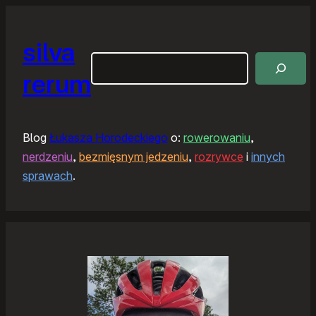
silva
Szukaj
rerum
Blog
Łukasza Horodeckiego
o:
rowerowaniu
,
nerdzeniu
,
bezmięsnym jedzeniu
,
rozrywce
i
innych
sprawach
.