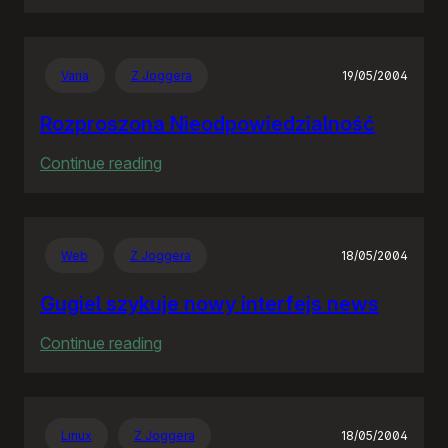
Znalazłem
Varia
Z Joggera
19/05/2004
Rozproszona Nieodpowiedzialność
:
Continue reading
Rozproszona
Nieodpowiedzialność
Web
Z Joggera
18/05/2004
Gugiel szykuje nowy interfejs news
:
Continue reading
Gugiel
szykuje
nowy
Linux
Z Joggera
18/05/2004