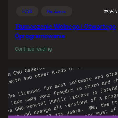
FOSS
Nerdzenie
09/04/
Tłumaczenie Wolnego i Otwartego
Oprogramowania
:
Continue reading
Tłumaczenie
Wolnego
i
Otwartego
Oprogramowania