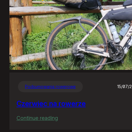
Podsumowania rowerowe
15/07/
Czerwiec na rowerze
:
Continue reading
Czerwiec