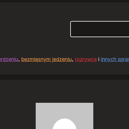
Szukaj
erdzeniu
,
bezmięsnym jedzeniu
,
rozrywce
i
innych spr