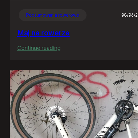
Podsumowania rowerowe
08/06/
Maj na rowerze
:
Continue reading
Maj
na
rowerze