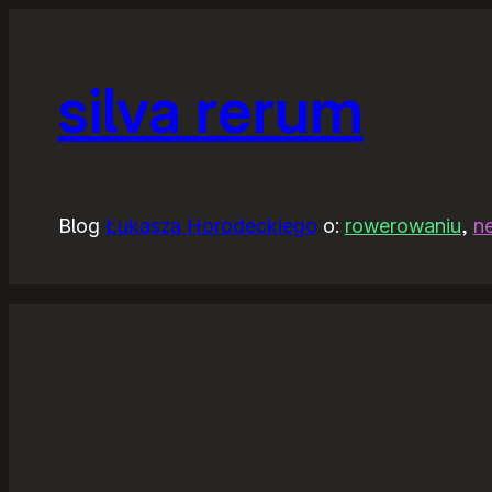
silva rerum
Blog
Łukasza Horodeckiego
o:
rowerowaniu
,
n