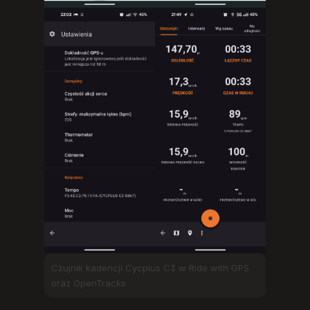
Czujnik kadencji Cycplus C3 w Ride with GPS
oraz OpenTracks