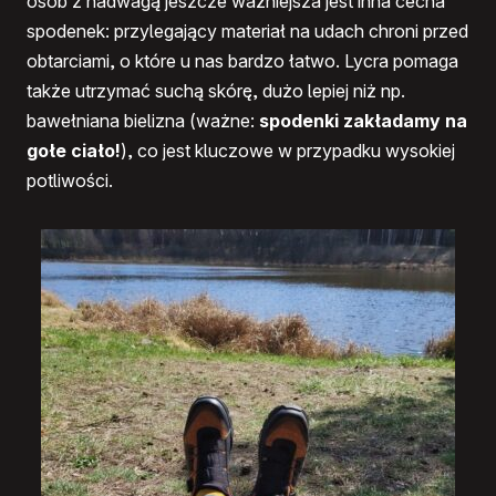
osób z nadwagą jeszcze ważniejsza jest inna cecha
spodenek: przylegający materiał na udach chroni przed
obtarciami, o które u nas bardzo łatwo. Lycra pomaga
także utrzymać suchą skórę, dużo lepiej niż np.
bawełniana bielizna (ważne:
spodenki zakładamy na
gołe ciało!
), co jest kluczowe w przypadku wysokiej
potliwości.