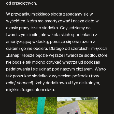
od przeciętnych.
W przypadku miękkiego siodła zapadamy się w
wyściółce, która ma amortyzować i nasze ciało w
czasie pracy trze o siodełko. Gdy jedziemy na
twardszym siodle, ale w kolarskich spodenkach z
amortyzującą wkładką, porusza się ona razem z
ciałem i go nie obciera. Dlatego od szerokich i miękkich
„kanap” lepsze będzie węższe i twardsze siodło, które
nie będzie tak mocno dotykać wnętrza ud podczas
pedałowania i się uginać pod naszym ciężarem. Warto
też poszukać siodełka z wycięciem pośrodku (tzw.
relief channel
), żeby dodatkowo ulżyć delikatnym,
miękkim fragmentom ciała.