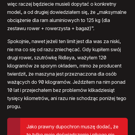
więc raczej będziecie musieli dopytać o konkretny
model, a od drugiej dowiedziałem się, że „maksymalne
obciążenie dla ram aluminiowych to 125 kg (dla
zestawu rower + rowerzysta + bagaż)”.
Spokojnie, nawet jeżeli ten limit jest dla was za niski,
nie ma co się od razu zniechęcać. Gdy kupiłem swój
drugi rower, szutrówkę Ridleya, ważyłem 120
kilogramów ze sporym okładem, mimo że producent
twierdził, że maszyna jest przeznaczona dla osób
ważących do 90 kilogramów. Jeździłem na nim ponad
10 lat i przejechałem bez problemów kilkadziesiąt
tysięcy kilometrów, ani razu nie schodząc poniżej tego
progu.
Jako prawny dupochron muszę dodać, że
to tylko moje doświadczenie i nikogo nie