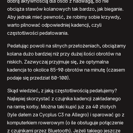
dobrą aktywnością dla osób z nadwagą, bo nie
obciąża stawów kolanowych tak bardzo, jak bieganie.
Aby jednak mieć pewność, że robimy sobie krzywdy,
warto pilnować odpowiedniej kadencji, czyli
częstotliwości pedałowania.
Pedałując powoli na silnych przełożeniach, obciążamy
kolana dużo bardziej niż przy dużej ilości obrotów na
niskich. Zazwyczaj przyjmuje się, że optymalna
kadencja to okolice 85-90 obrotów na minutę (czasem
podaje się przedział 80-100).
Skąd wiedzieć, z jaką częstotliwością pedałujemy?
Najlepiej skorzystać z czujnika kadencji zakładanego
na ramię korby. Można taki kupić już za 40 złotych
(tyle dałem za Cycplus C3 na Allegro) i sparować go z
komputerkiem rowerowym (o ile obsługuje połączenie
z czujnikami przez Bluetooth). Jeżeli takiego jeszcze