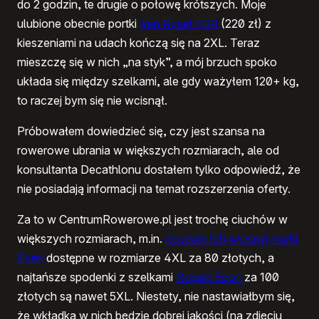
do 2 godzin, te drugie o połowę krótszych. Moje
ulubione obecnie portki
Van Rysel EDR
(220 zł) z
kieszeniami na udach kończą się na 2XL. Teraz
mieszczę się w nich „na styk”, a mój brzuch spoko
układa się między szelkami, ale gdy ważyłem 120+ kg,
to raczej bym się nie wcisnął.
Próbowałem dowiedzieć się, czy jest szansa na
rowerowe ubrania w większych rozmiarach, ale od
konsultanta Decathlonu dostałem tylko odpowiedź, że
nie posiadają informacji na temat rozszerzenia oferty.
Za to w CentrumRowerowe.pl jest trochę ciuchów w
większych rozmiarach, m.in.
koszulki ich własnej marki
Eyen
dostępne w rozmiarze 4XL za 80 złotych, a
najtańsze spodenki z szelkami
Rogelli Econ
za 100
złotych są nawet 5XL. Niestety, nie nastawiałbym się,
że wkładka w nich będzie dobrej jakości (na zdjęciu