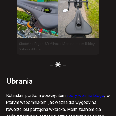
Siodełko Ergon SR Allroad Men na moim Rildey
X-bow Allroad
–
–
Ubrania
Kolarskim portkom poświęciłem
spory wpis na blogu
, w
którym wspomniałem, jak ważna dla wygody na
rowerze jest porządna wkładka. Moim zdaniem dla