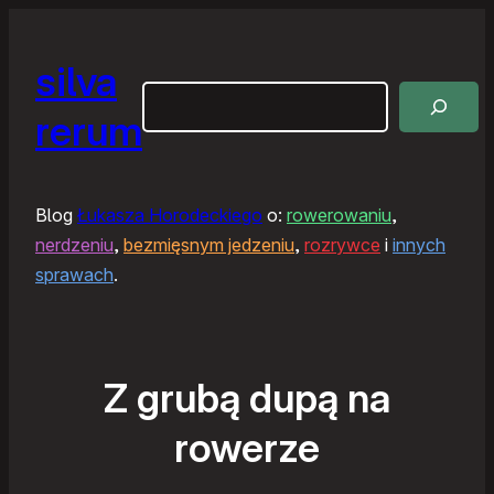
silva
Szukaj
rerum
Blog
Łukasza Horodeckiego
o:
rowerowaniu
,
nerdzeniu
,
bezmięsnym jedzeniu
,
rozrywce
i
innych
sprawach
.
Z grubą dupą na
rowerze