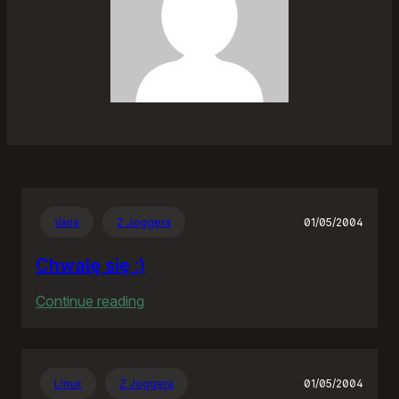
Varia
Z Joggera
01/05/2004
Chwalę się :)
:
Continue reading
Chwalę
się
:)
Linux
Z Joggera
01/05/2004