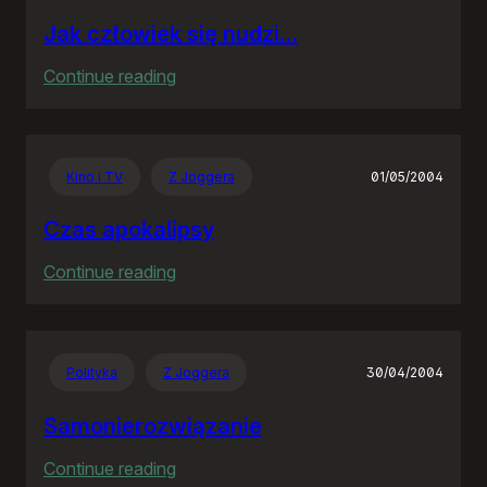
Jak człowiek się nudzi…
:
Continue reading
Jak
człowiek
się
Kino i TV
Z Joggera
01/05/2004
nudzi…
Czas apokalipsy
:
Continue reading
Czas
apokalipsy
Polityka
Z Joggera
30/04/2004
Samonierozwiązanie
:
Continue reading