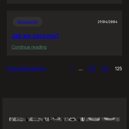
Samonierozwiązanie
Blogowanie
29/04/2004
Jak się zaczyna?
:
Continue reading
Jak
się
Poprzednia strona
1
…
123
124
125
zaczyna?