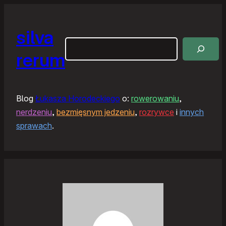
silva
Szukaj
rerum
Blog
Łukasza Horodeckiego
o:
rowerowaniu
,
nerdzeniu
,
bezmięsnym jedzeniu
,
rozrywce
i
innych
sprawach
.