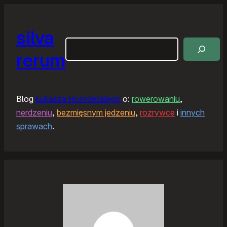
silva
Szukaj
rerum
Blog
Łukasza Horodeckiego
o:
rowerowaniu
,
nerdzeniu
,
bezmięsnym jedzeniu
,
rozrywce
i
innych
sprawach
.