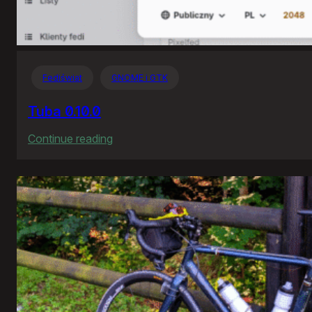
Fediświat
GNOME i GTK
Tuba 0.10.0
:
Continue reading
Tuba
0.10.0