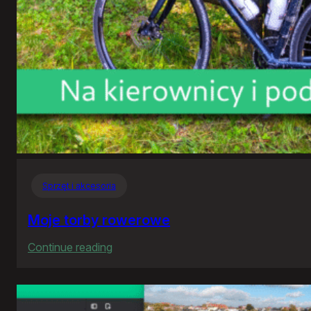
Sprzęt i akcesoria
Moje torby rowerowe
:
Continue reading
Moje
torby
rowerowe