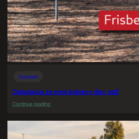
Pozostałe
Oglądajcie ze mną kobiecy disc golf
:
Continue reading
Oglądajcie
ze
mną
kobiecy