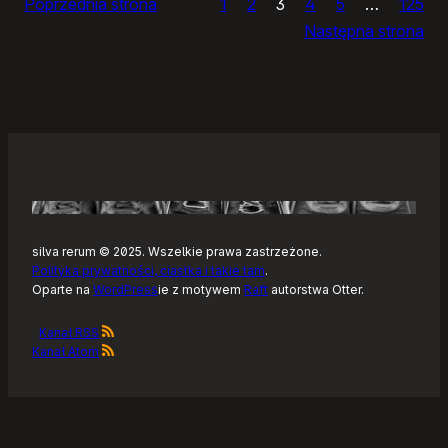
Poprzednia strona
1
2
3
4
5
…
125
i
Następna strona
żółtym
szlaku
Kaszubskiej
Marszruty
silva rerum © 2025. Wszelkie prawa zastrzeżone.
Polityka prywatności, ciastka i takie tam
.
Oparte na
WordPress
ie z motywem
Raft
autorstwa Otter.
Kanał RSS
Kanał Atom