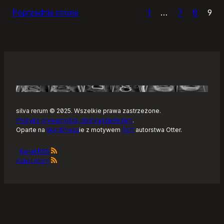
powrót
Poprzednia strona
1
…
7
8
9
na
rower
silva rerum © 2025. Wszelkie prawa zastrzeżone.
Polityka prywatności, ciastka i takie tam
.
Oparte na
WordPress
ie z motywem
Raft
autorstwa Otter.
Kanał RSS
Kanał Atom