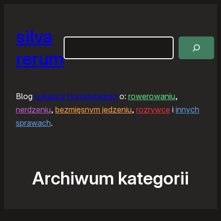
silva
Szukaj
rerum
Blog
Łukasza Horodeckiego
o:
rowerowaniu
,
nerdzeniu
,
bezmięsnym jedzeniu
,
rozrywce
i
innych
sprawach
.
Archiwum kategorii