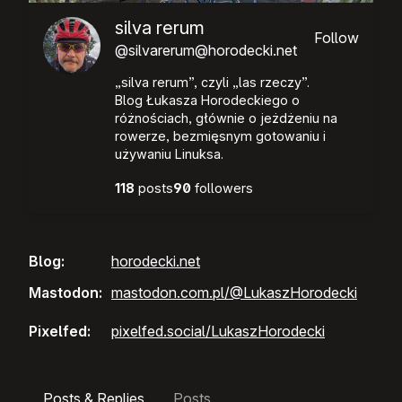
silva rerum
Follow
@silvarerum@horodecki.net
„silva rerum”, czyli „las rzeczy”.
Blog Łukasza Horodeckiego o
różnościach, głównie o jeżdżeniu na
rowerze, bezmięsnym gotowaniu i
używaniu Linuksa.
118
posts
90
followers
Blog
horodecki.net
Mastodon
mastodon.com.pl/@LukaszHorodecki
Pixelfed
pixelfed.social/LukaszHorodecki
Posts & Replies
Posts