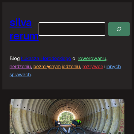
Przejdź
do
silva
treści
Szukaj
rerum
Blog
Łukasza Horodeckiego
o:
rowerowaniu
,
nerdzeniu
,
bezmięsnym jedzeniu
,
rozrywce
i
innych
sprawach
.