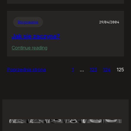
Samonierozwiązanie
Blogowanie
29/04/2004
Jak się zaczyna?
:
Continue reading
Jak
się
Poprzednia strona
1
…
123
124
125
zaczyna?