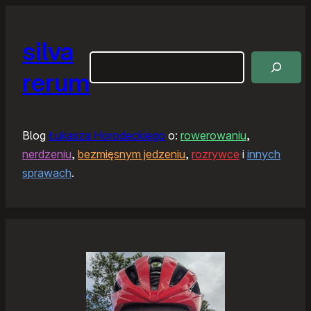
silva
Szukaj
rerum
Blog
Łukasza Horodeckiego
o:
rowerowaniu
,
nerdzeniu
,
bezmięsnym jedzeniu
,
rozrywce
i
innych
sprawach
.