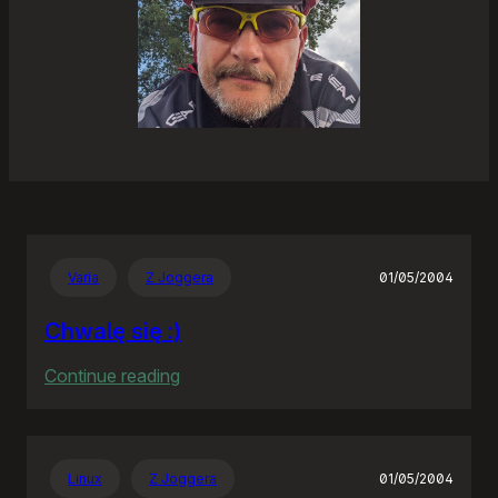
Varia
Z Joggera
01/05/2004
Chwalę się :)
:
Continue reading
Chwalę
się
:)
Linux
Z Joggera
01/05/2004