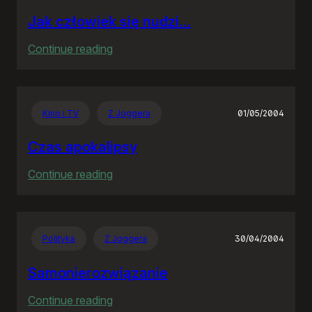
Jak człowiek się nudzi…
:
Continue reading
Jak
człowiek
się
Kino i TV
Z Joggera
01/05/2004
nudzi…
Czas apokalipsy
:
Continue reading
Czas
apokalipsy
Polityka
Z Joggera
30/04/2004
Samonierozwiązanie
:
Continue reading