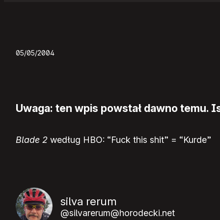
05/05/2004
Uwaga: ten wpis powstał dawno temu. Ist
Blade 2
według HBO: “Fuck this shit” = “Kurde”
silva rerum
@silvarerum@horodecki.net