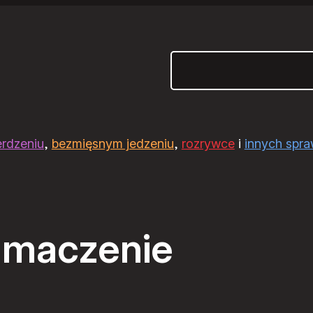
Szukaj
erdzeniu
,
bezmięsnym jedzeniu
,
rozrywce
i
innych spr
umaczenie