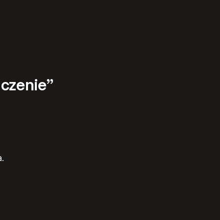
czenie”
.