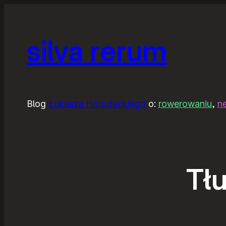
silva rerum
Blog
Łukasza Horodeckiego
o:
rowerowaniu
,
n
Tł