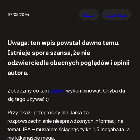
07/05/2004
Linux
Z Joggera
Uwaga: ten wpis powstał dawno temu.
Istnieje spora szansa, że nie
odzwierciedla obecnych poglądów i opinii
autora.
Zobaczmy co tam
Zgoda
wykombinował. Chyba
da
się tego używać :)
Przy okazji przeprosiny dla Jarka za
rozpowszechnianie niesprawdzonych informacji na
temat
JPA
– musiałem ściągnąć tylko 1,5 megabajta, a
nie kilkanaście mega.