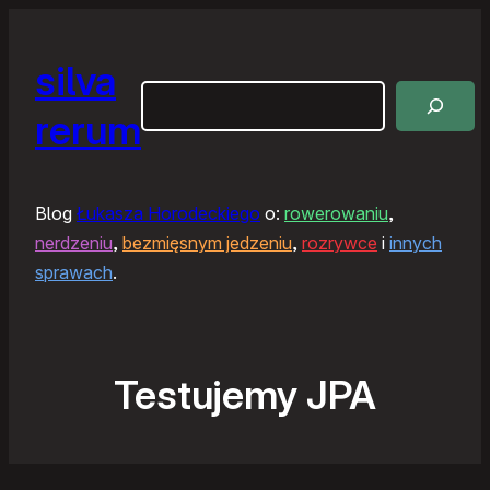
silva
Szukaj
rerum
Blog
Łukasza Horodeckiego
o:
rowerowaniu
,
nerdzeniu
,
bezmięsnym jedzeniu
,
rozrywce
i
innych
sprawach
.
Testujemy JPA