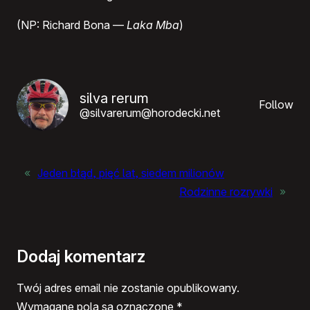
(NP: Richard Bona —
Laka Mba
)
silva rerum
Follow
@silvarerum@horodecki.net
«
Jeden błąd, pięć lat, siedem milionów
Rodzinne rozrywki
»
Dodaj komentarz
Twój adres email nie zostanie opublikowany.
Wymagane pola są oznaczone
*