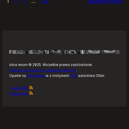
1
2
3
…
125
Następna strona
–
Tonearm,
nowy
klient
Tidala
dla
Linuksa
silva rerum © 2025. Wszelkie prawa zastrzeżone.
Polityka prywatności, ciastka i takie tam
.
Oparte na
WordPress
ie z motywem
Raft
autorstwa Otter.
Kanał RSS
Kanał Atom