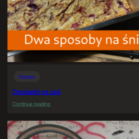
Przepisy
Owsianki na zaś
:
Continue reading
Owsianki
na
zaś