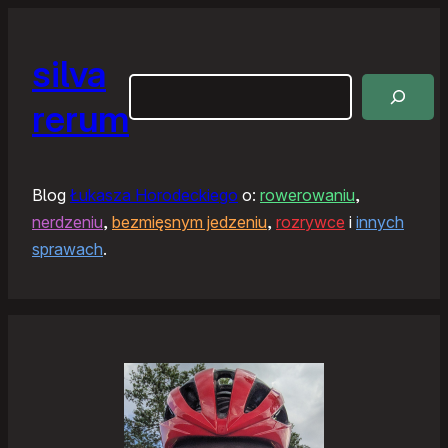
silva
Szukaj
rerum
Blog
Łukasza Horodeckiego
o:
rowerowaniu
,
nerdzeniu
,
bezmięsnym jedzeniu
,
rozrywce
i
innych
sprawach
.