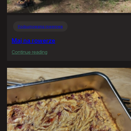
Podsumowania rowerowe
Maj na rowerze
:
Continue reading
Maj
na
rowerze