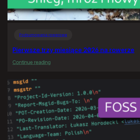
Podsumowania rowerowe
Pierwsze trzy miesiące 2026 na rowerze
:
Continue reading
Pierwsze
trzy
miesiące
2026
na
rowerze