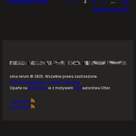
Poprzednia strona
1
2
3
4
5
…
125
i
Następna strona
żółtym
szlaku
Kaszubskiej
Marszruty
silva rerum © 2025. Wszelkie prawa zastrzeżone.
Polityka prywatności, ciastka i takie tam
.
Oparte na
WordPress
ie z motywem
Raft
autorstwa Otter.
Kanał RSS
Kanał Atom