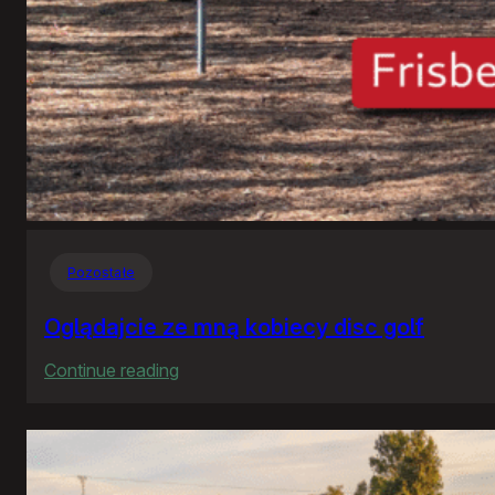
Pozostałe
Oglądajcie ze mną kobiecy disc golf
:
Continue reading
Oglądajcie
ze
mną
kobiecy