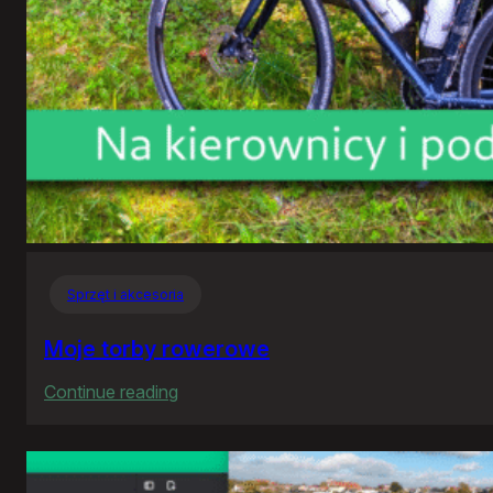
Sprzęt i akcesoria
Moje torby rowerowe
:
Continue reading
Moje
torby
rowerowe