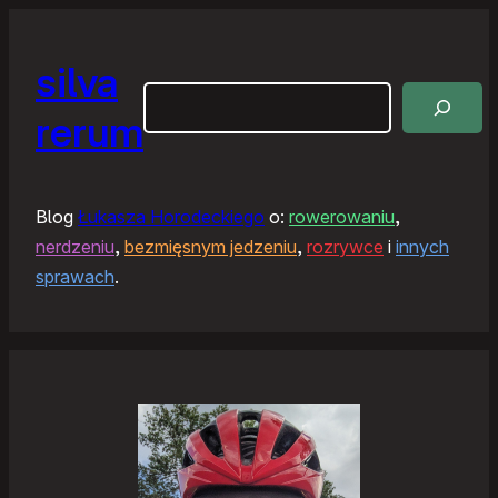
silva
Szukaj
rerum
Blog
Łukasza Horodeckiego
o:
rowerowaniu
,
nerdzeniu
,
bezmięsnym jedzeniu
,
rozrywce
i
innych
sprawach
.