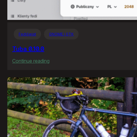
Fediświat
GNOME i GTK
Tuba 0.10.0
:
Continue reading
Tuba
0.10.0