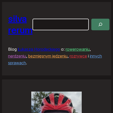
silva
Szukaj
rerum
Blog
Łukasza Horodeckiego
o:
rowerowaniu
,
nerdzeniu
,
bezmięsnym jedzeniu
,
rozrywce
i
innych
sprawach
.