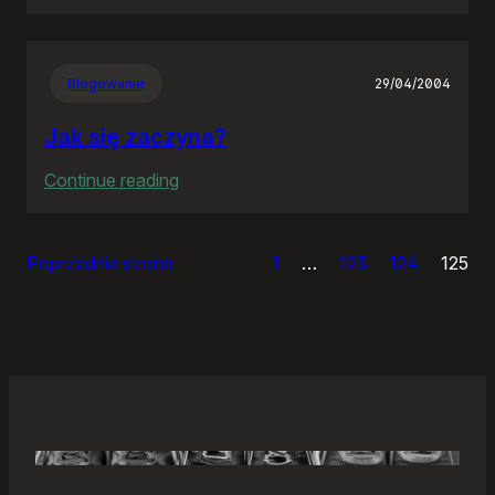
Samonierozwiązanie
Blogowanie
29/04/2004
Jak się zaczyna?
:
Continue reading
Jak
się
Poprzednia strona
1
…
123
124
125
zaczyna?