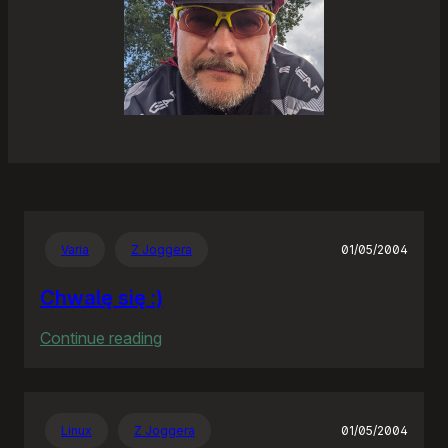
Varia
Z Joggera
01/05/2004
Chwalę się :)
:
Continue reading
Chwalę
się
:)
Linux
Z Joggera
01/05/2004