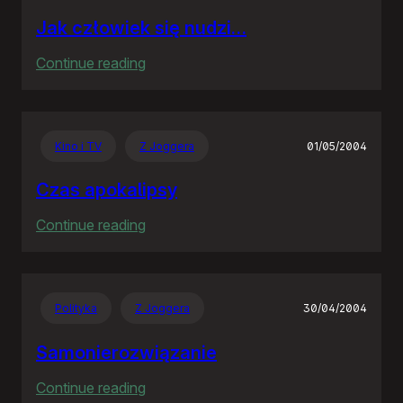
Jak człowiek się nudzi…
:
Continue reading
Jak
człowiek
się
Kino i TV
Z Joggera
01/05/2004
nudzi…
Czas apokalipsy
:
Continue reading
Czas
apokalipsy
Polityka
Z Joggera
30/04/2004
Samonierozwiązanie
:
Continue reading