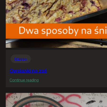
Przepisy
Owsianki na zaś
:
Continue reading
Owsianki
na
zaś