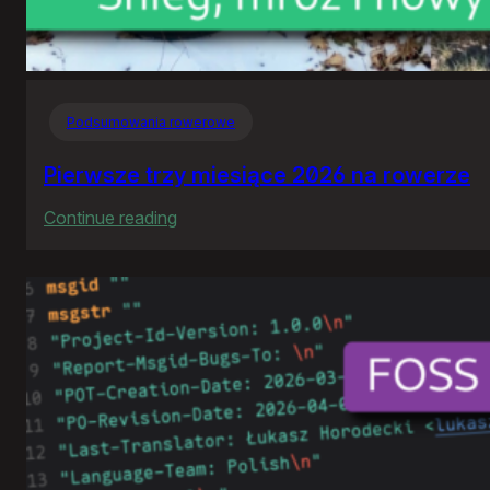
Podsumowania rowerowe
Pierwsze trzy miesiące 2026 na rowerze
:
Continue reading
Pierwsze
trzy
miesiące
2026
na
rowerze