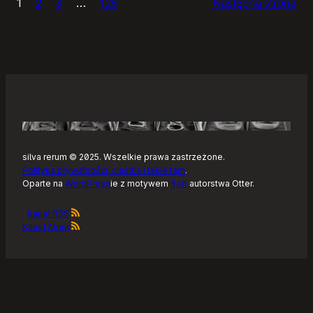
1
2
3
…
125
Następna strona
–
Tonearm,
nowy
klient
Tidala
dla
Linuksa
silva rerum © 2025. Wszelkie prawa zastrzeżone.
Polityka prywatności, ciastka i takie tam
.
Oparte na
WordPress
ie z motywem
Raft
autorstwa Otter.
Kanał RSS
Kanał Atom