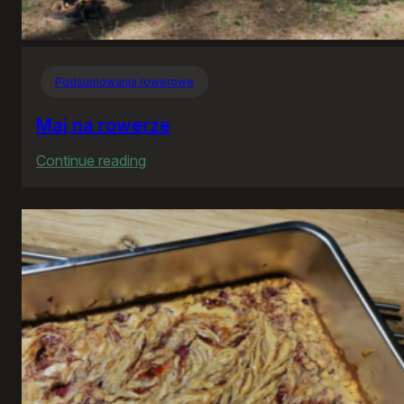
Podsumowania rowerowe
Maj na rowerze
:
Continue reading
Maj
na
rowerze