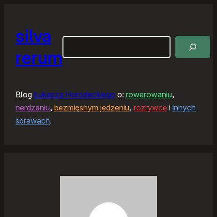
silva
Szukaj
rerum
Blog
Łukasza Horodeckiego
o:
rowerowaniu
,
nerdzeniu
,
bezmięsnym jedzeniu
,
rozrywce
i
innych
sprawach
.