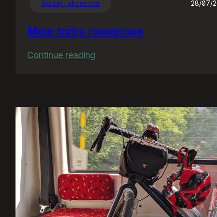
Sprzęt i akcesoria
28/07/
Moje torby rowerowe
:
Continue reading
Moje
torby
rowerowe