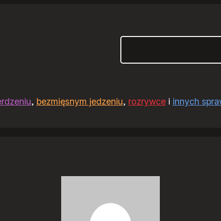
Szukaj
erdzeniu
,
bezmięsnym jedzeniu
,
rozrywce
i
innych spr