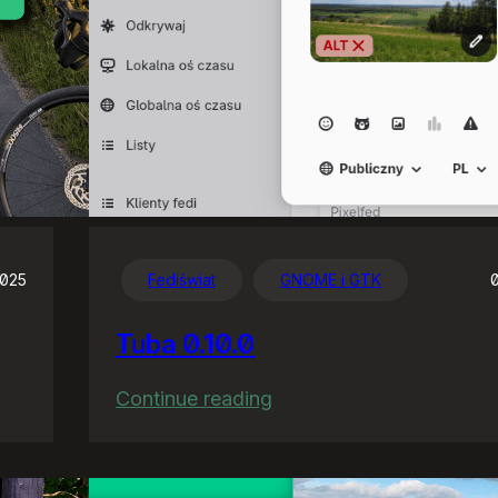
2025
Fediświat
GNOME i GTK
Tuba 0.10.0
:
Continue reading
Tuba
0.10.0