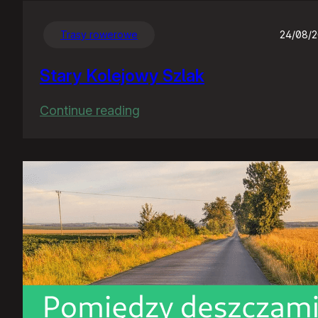
Trasy rowerowe
24/08/
Stary Kolejowy Szlak
:
Continue reading
Stary
Kolejowy
Szlak