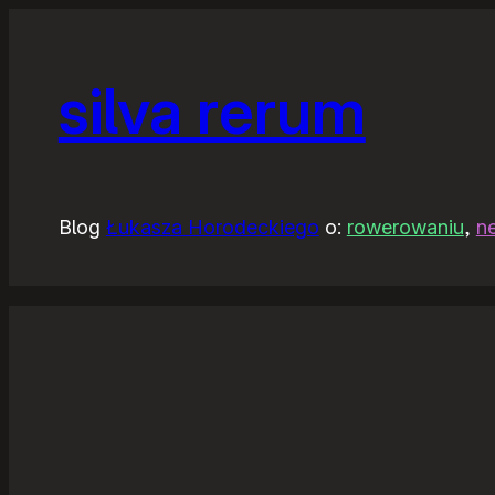
silva rerum
Blog
Łukasza Horodeckiego
o:
rowerowaniu
,
n