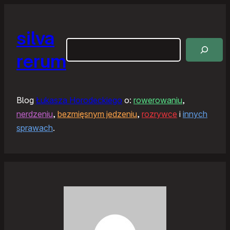
silva
Szukaj
rerum
Blog
Łukasza Horodeckiego
o:
rowerowaniu
,
nerdzeniu
,
bezmięsnym jedzeniu
,
rozrywce
i
innych
sprawach
.