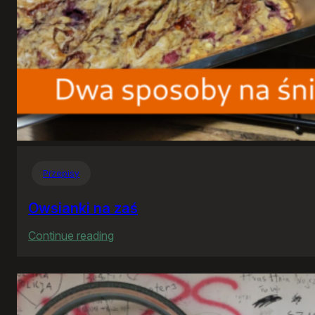
Przepisy
Owsianki na zaś
:
Continue reading
Owsianki
na
zaś