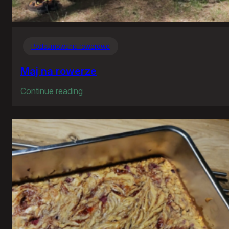
Podsumowania rowerowe
Maj na rowerze
:
Continue reading
Maj
na
rowerze