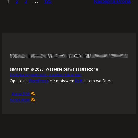
1
2
3
…
125
Następna strona
–
Tonearm,
nowy
klient
Tidala
dla
Linuksa
silva rerum © 2025. Wszelkie prawa zastrzeżone.
Polityka prywatności, ciastka i takie tam
.
Oparte na
WordPress
ie z motywem
Raft
autorstwa Otter.
Kanał RSS
Kanał Atom