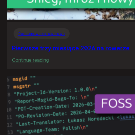
Podsumowania rowerowe
Pierwsze trzy miesiące 2026 na rowerze
:
Continue reading
Pierwsze
trzy
miesiące
2026
na
rowerze