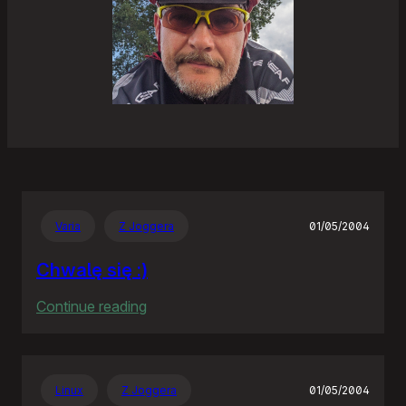
Varia
Z Joggera
01/05/2004
Chwalę się :)
:
Continue reading
Chwalę
się
:)
Linux
Z Joggera
01/05/2004