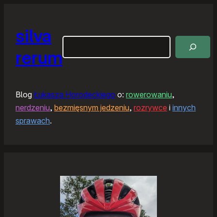
silva
Szukaj
rerum
Blog
Łukasza Horodeckiego
o:
rowerowaniu
,
nerdzeniu
,
bezmięsnym jedzeniu
,
rozrywce
i
innych
sprawach
.