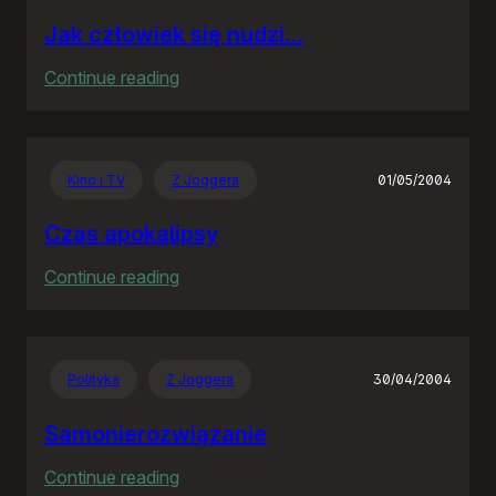
Jak człowiek się nudzi…
:
Continue reading
Jak
człowiek
się
Kino i TV
Z Joggera
01/05/2004
nudzi…
Czas apokalipsy
:
Continue reading
Czas
apokalipsy
Polityka
Z Joggera
30/04/2004
Samonierozwiązanie
:
Continue reading