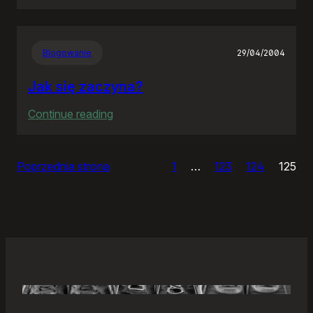
Samonierozwiązanie
Blogowanie
29/04/2004
Jak się zaczyna?
:
Continue reading
Jak
się
Poprzednia strona
1
…
123
124
125
zaczyna?