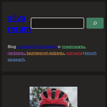
silva
Szukaj
rerum
Blog
Łukasza Horodeckiego
o:
rowerowaniu
,
nerdzeniu
,
bezmięsnym jedzeniu
,
rozrywce
i
innych
sprawach
.