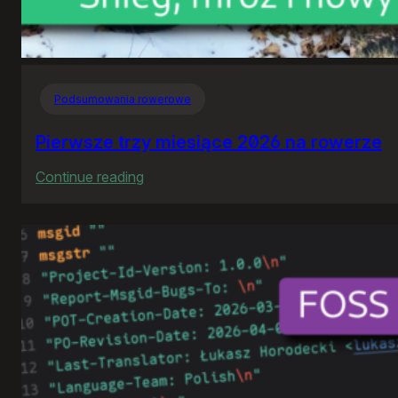
Podsumowania rowerowe
Pierwsze trzy miesiące 2026 na rowerze
:
Continue reading
Pierwsze
trzy
miesiące
2026
na
rowerze