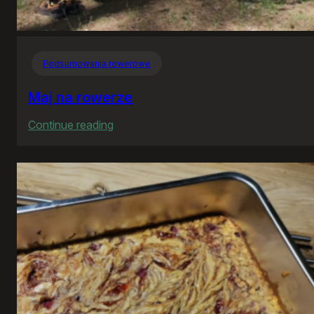
Podsumowania rowerowe
Maj na rowerze
:
Continue reading
Maj
na
rowerze