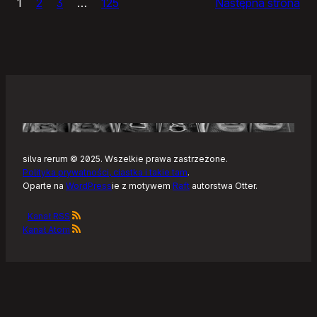
1
2
3
…
125
Następna strona
–
Tonearm,
nowy
klient
Tidala
dla
Linuksa
silva rerum © 2025. Wszelkie prawa zastrzeżone.
Polityka prywatności, ciastka i takie tam
.
Oparte na
WordPress
ie z motywem
Raft
autorstwa Otter.
Kanał RSS
Kanał Atom