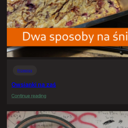
Przepisy
Owsianki na zaś
:
Continue reading
Owsianki
na
zaś