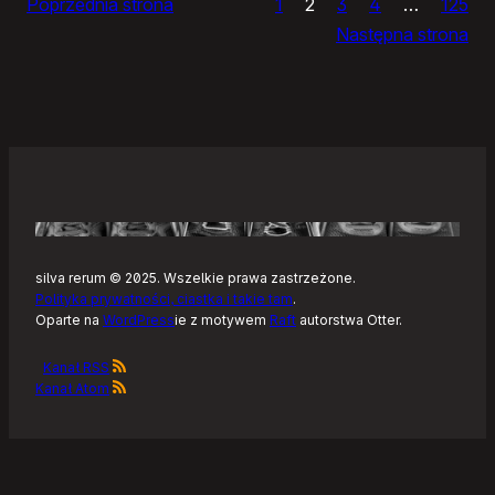
Poprzednia strona
1
2
3
4
…
125
Noteckie:
Następna strona
co
dalej?
silva rerum © 2025. Wszelkie prawa zastrzeżone.
Polityka prywatności, ciastka i takie tam
.
Oparte na
WordPress
ie z motywem
Raft
autorstwa Otter.
Kanał RSS
Kanał Atom