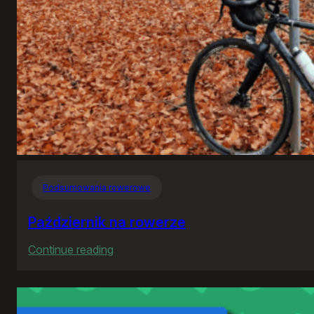
Podsumowania rowerowe
Październik na rowerze
:
Continue reading
Październik
na
rowerze