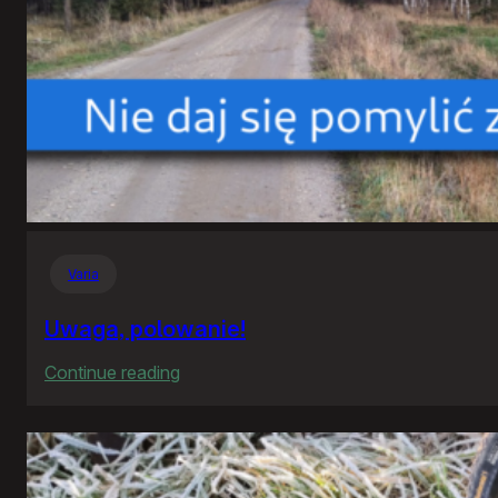
Varia
Uwaga, polowanie!
:
Continue reading
Uwaga,
polowanie!