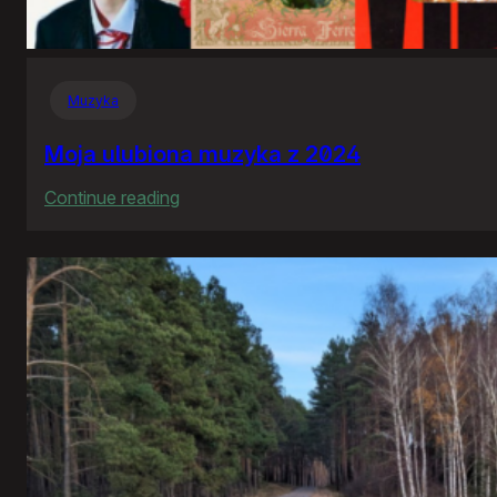
Muzyka
Moja ulubiona muzyka z 2024
:
Continue reading
Moja
ulubiona
muzyka
z
2024