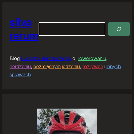
silva
Szukaj
rerum
Blog
Łukasza Horodeckiego
o:
rowerowaniu
,
nerdzeniu
,
bezmięsnym jedzeniu
,
rozrywce
i
innych
sprawach
.