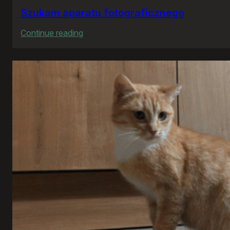
Szukam aparatu fotograficznego
:
Continue reading
Szukam
aparatu
fotograficznego