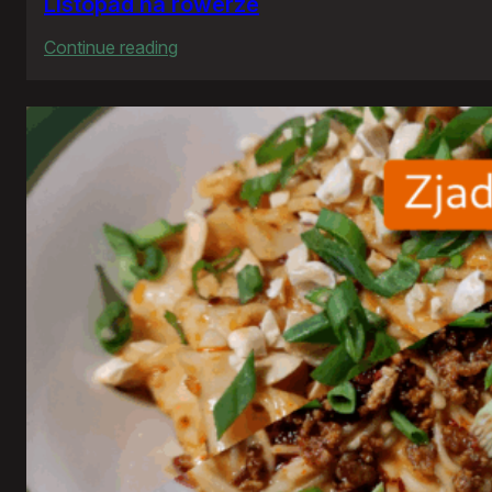
Listopad na rowerze
:
Continue reading
Listopad
na
rowerze