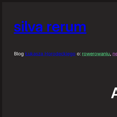
silva rerum
Blog
Łukasza Horodeckiego
o:
rowerowaniu
,
n