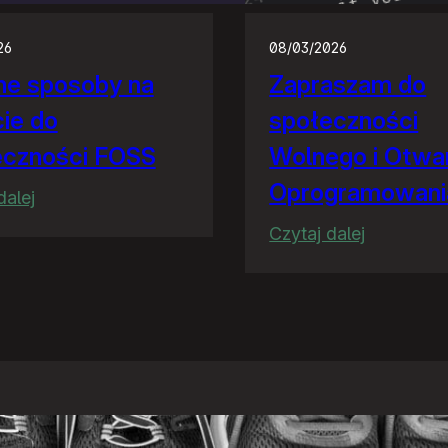
26
08/03/2026
ne sposoby na
Zapraszam do
ie do
społeczności
eczności FOSS
Wolnego i Otwa
Oprogramowani
:
dalej
Kolejne
:
Czytaj dalej
sposoby
Zaprasza
na
do
wejście
społeczno
do
Wolnego
społeczności
i
FOSS
Otwarteg
Oprogram