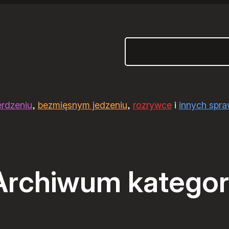
Szukaj
erdzeniu
,
bezmięsnym jedzeniu
,
rozrywce
i
innych spr
Archiwum kategori