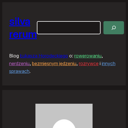
silva
Szukaj
rerum
Blog
Łukasza Horodeckiego
o:
rowerowaniu
,
nerdzeniu
,
bezmięsnym jedzeniu
,
rozrywce
i
innych
sprawach
.