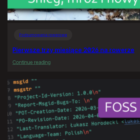
Podsumowania rowerowe
Pierwsze trzy miesiące 2026 na rowerze
:
Continue reading
Pierwsze
trzy
miesiące
2026
na
rowerze