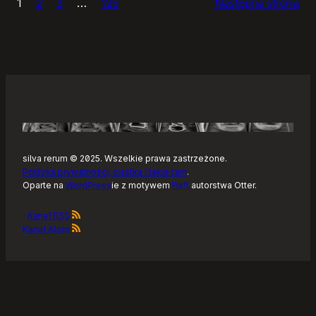
1
2
3
…
125
Następna strona
–
Tonearm,
nowy
klient
Tidala
dla
Linuksa
silva rerum © 2025. Wszelkie prawa zastrzeżone.
Polityka prywatności, ciastka i takie tam
.
Oparte na
WordPress
ie z motywem
Raft
autorstwa Otter.
Kanał RSS
Kanał Atom