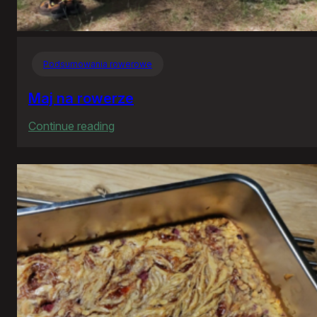
Podsumowania rowerowe
Maj na rowerze
:
Continue reading
Maj
na
rowerze