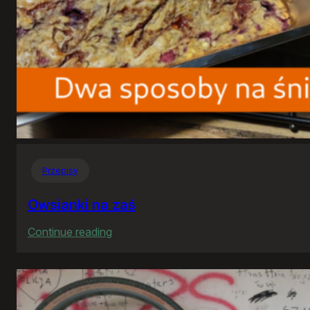
Przepisy
Owsianki na zaś
:
Continue reading
Owsianki
na
zaś