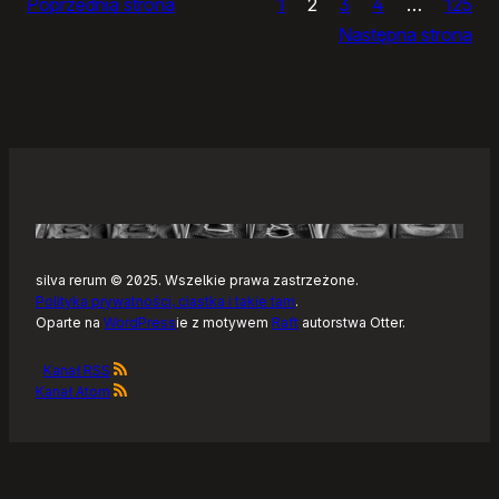
Poprzednia strona
1
2
3
4
…
125
Noteckie:
Następna strona
co
dalej?
silva rerum © 2025. Wszelkie prawa zastrzeżone.
Polityka prywatności, ciastka i takie tam
.
Oparte na
WordPress
ie z motywem
Raft
autorstwa Otter.
Kanał RSS
Kanał Atom