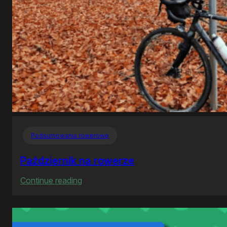
Podsumowania rowerowe
Październik na rowerze
:
Continue reading
Październik
na
rowerze