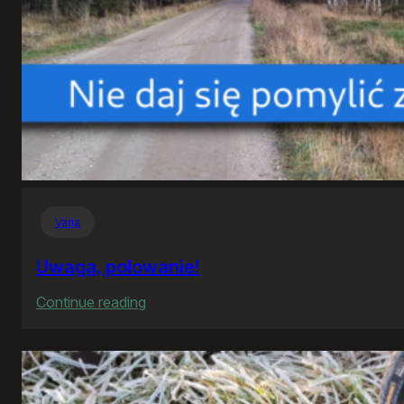
Varia
Uwaga, polowanie!
:
Continue reading
Uwaga,
polowanie!