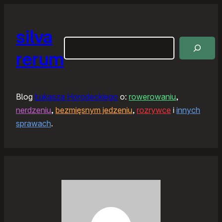
silva
Szukaj
rerum
Blog
Łukasza Horodeckiego
o:
rowerowaniu
,
nerdzeniu
,
bezmięsnym jedzeniu
,
rozrywce
i
innych
sprawach
.