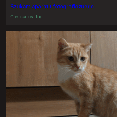
Szukam aparatu fotograficznego
:
Continue reading
Szukam
aparatu
fotograficznego