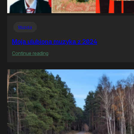
Muzyka
Moja ulubiona muzyka z 2024
:
Continue reading
Moja
ulubiona
muzyka
z
2024