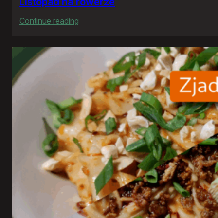
Listopad na rowerze
:
Continue reading
Listopad
na
rowerze