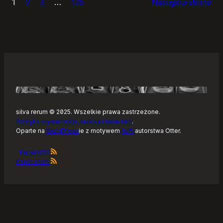
1
2
3
…
125
Następna strona
–
Tonearm,
nowy
klient
Tidala
dla
Linuksa
silva rerum © 2025. Wszelkie prawa zastrzeżone.
Polityka prywatności, ciastka i takie tam
.
Oparte na
WordPress
ie z motywem
Raft
autorstwa Otter.
Kanał RSS
Kanał Atom