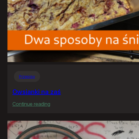
Przepisy
Owsianki na zaś
:
Continue reading
Owsianki
na
zaś