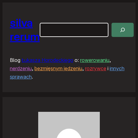
silva
Szukaj
rerum
Blog
Łukasza Horodeckiego
o:
rowerowaniu
,
nerdzeniu
,
bezmięsnym jedzeniu
,
rozrywce
i
innych
sprawach
.