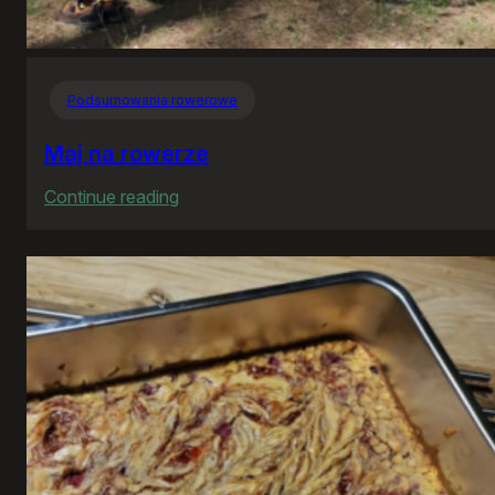
Podsumowania rowerowe
Maj na rowerze
:
Continue reading
Maj
na
rowerze