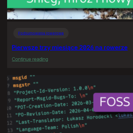
Podsumowania rowerowe
Pierwsze trzy miesiące 2026 na rowerze
:
Continue reading
Pierwsze
trzy
miesiące
2026
na
rowerze