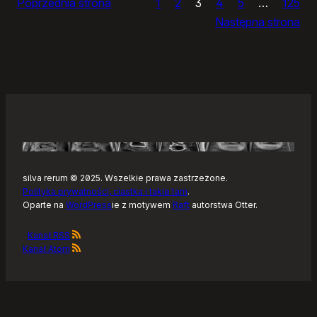
Poprzednia strona
1
2
3
4
5
…
125
i
Następna strona
żółtym
szlaku
Kaszubskiej
Marszruty
silva rerum © 2025. Wszelkie prawa zastrzeżone.
Polityka prywatności, ciastka i takie tam
.
Oparte na
WordPress
ie z motywem
Raft
autorstwa Otter.
Kanał RSS
Kanał Atom