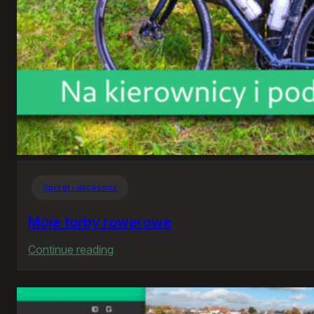
Sprzęt i akcesoria
Moje torby rowerowe
:
Continue reading
Moje
torby
rowerowe