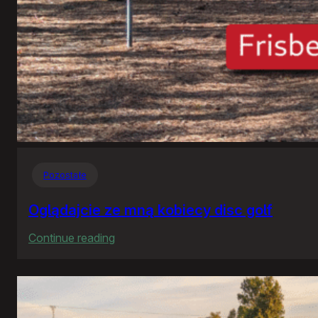
Pozostałe
Oglądajcie ze mną kobiecy disc golf
:
Continue reading
Oglądajcie
ze
mną
kobiecy