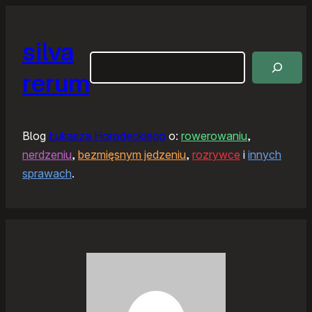
silva
Szukaj
rerum
Blog
Łukasza Horodeckiego
o:
rowerowaniu
,
nerdzeniu
,
bezmięsnym jedzeniu
,
rozrywce
i
innych
sprawach
.