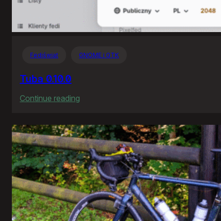
Fediświat
GNOME i GTK
Tuba 0.10.0
:
Continue reading
Tuba
0.10.0