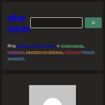
silva
Szukaj
rerum
Blog
Łukasza Horodeckiego
o:
rowerowaniu
,
nerdzeniu
,
bezmięsnym jedzeniu
,
rozrywce
i
innych
sprawach
.