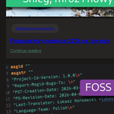
Podsumowania rowerowe
Pierwsze trzy miesiące 2026 na rowerze
:
Continue reading
Pierwsze
trzy
miesiące
2026
na
rowerze