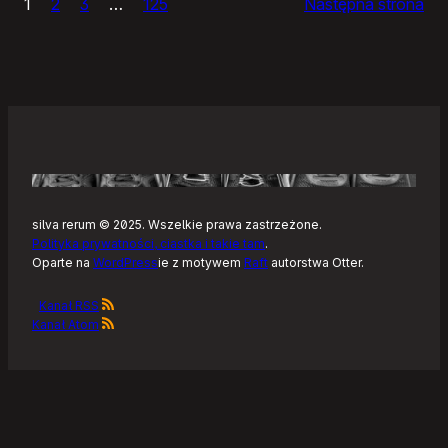
1
2
3
…
125
Następna strona
–
Tonearm,
nowy
klient
Tidala
dla
Linuksa
silva rerum © 2025. Wszelkie prawa zastrzeżone.
Polityka prywatności, ciastka i takie tam
.
Oparte na
WordPress
ie z motywem
Raft
autorstwa Otter.
Kanał RSS
Kanał Atom