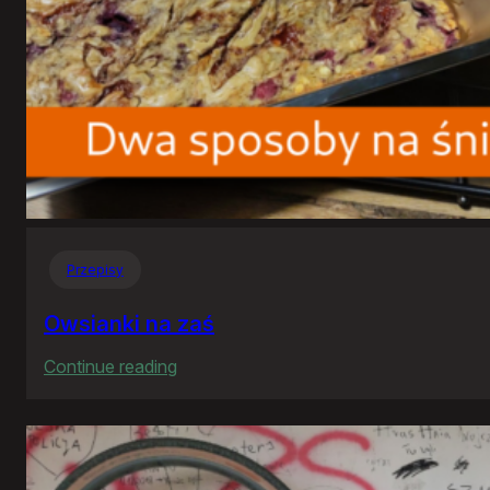
Przepisy
Owsianki na zaś
:
Continue reading
Owsianki
na
zaś