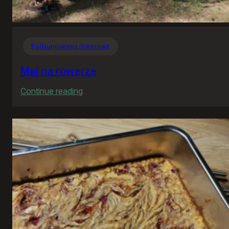
Podsumowania rowerowe
Maj na rowerze
:
Continue reading
Maj
na
rowerze