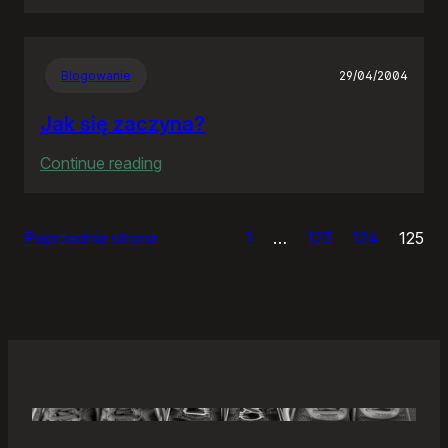
Samonierozwiązanie
Blogowanie
29/04/2004
Jak się zaczyna?
:
Continue reading
Jak
się
Poprzednia strona
1
…
123
124
125
zaczyna?