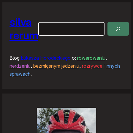
silva
Szukaj
rerum
Blog
Łukasza Horodeckiego
o:
rowerowaniu
,
nerdzeniu
,
bezmięsnym jedzeniu
,
rozrywce
i
innych
sprawach
.