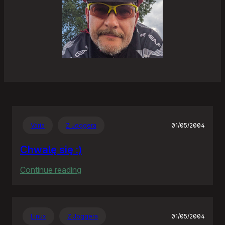
Varia
Z Joggera
01/05/2004
Chwalę się :)
:
Continue reading
Chwalę
się
:)
Linux
Z Joggera
01/05/2004