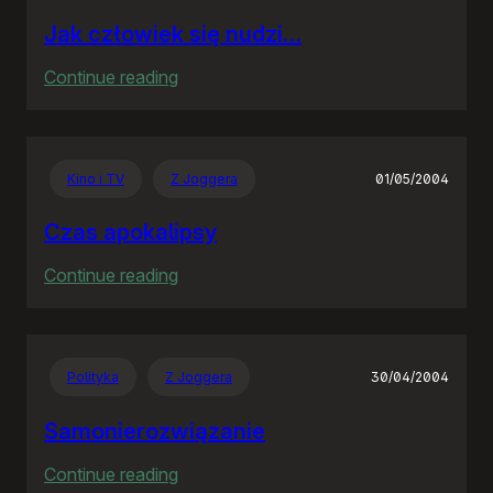
Jak człowiek się nudzi…
:
Continue reading
Jak
człowiek
się
Kino i TV
Z Joggera
01/05/2004
nudzi…
Czas apokalipsy
:
Continue reading
Czas
apokalipsy
Polityka
Z Joggera
30/04/2004
Samonierozwiązanie
:
Continue reading