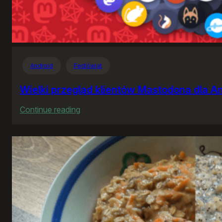
Android
Fediświat
Wielki przegląd klientów Mastodona dla A
:
Continue reading
Wielki
przegląd
klientów
Mastodona
dla
Androida