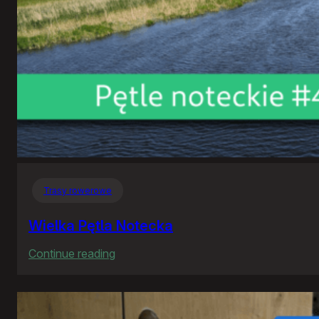
Trasy rowerowe
Wielka Pętla Notecka
:
Continue reading
Wielka
Pętla
Notecka