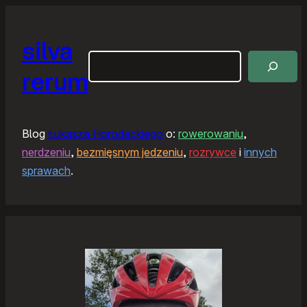
silva
Szukaj
rerum
Blog
Łukasza Horodeckiego
o:
rowerowaniu
,
nerdzeniu
,
bezmięsnym jedzeniu
,
rozrywce
i
innych
sprawach
.