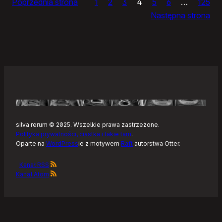
Poprzednia strona
1
2
3
4
5
6
…
125
dnia
Następna strona
silva rerum © 2025. Wszelkie prawa zastrzeżone.
Polityka prywatności, ciastka i takie tam
.
Oparte na
WordPress
ie z motywem
Raft
autorstwa Otter.
Kanał RSS
Kanał Atom