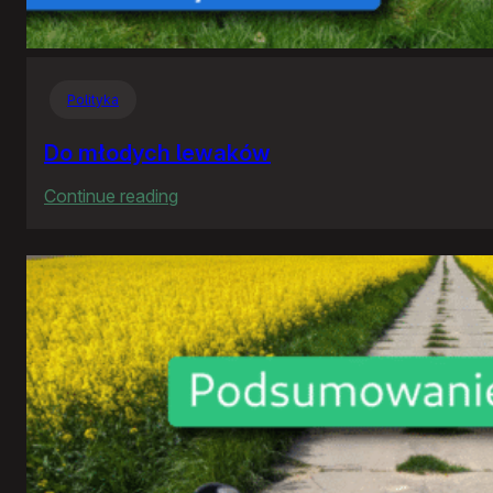
Polityka
Do młodych lewaków
:
Continue reading
Do
młodych
lewaków