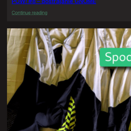
POW! #8 – dostrajanie GNOME
:
Continue reading
POW!
#8
–
dostrajanie
GNOME