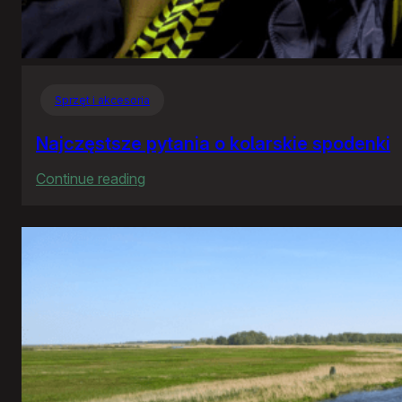
Sprzęt i akcesoria
Najczęstsze pytania o kolarskie spodenki
:
Continue reading
Najczęstsze
pytania
o
kolarskie
spodenki