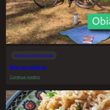
Podsumowania rowerowe
Maj na rowerze
:
Continue reading
Maj
na
rowerze