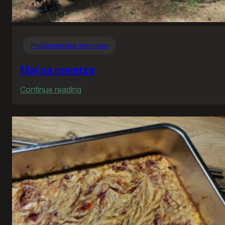
Podsumowania rowerowe
Maj na rowerze
:
Continue reading
Maj
na
rowerze