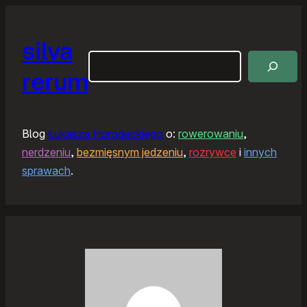
silva
Szukaj
rerum
Blog
Łukasza Horodeckiego
o:
rowerowaniu
,
nerdzeniu
,
bezmięsnym jedzeniu
,
rozrywce
i
innych
sprawach
.