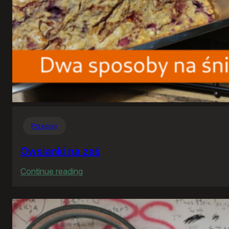
Przepisy
Owsianki na zaś
:
Continue reading
Owsianki
na
zaś