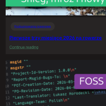
Podsumowania rowerowe
Pierwsze trzy miesiące 2026 na rowerze
:
Continue reading
Pierwsze
trzy
miesiące
2026
na
rowerze