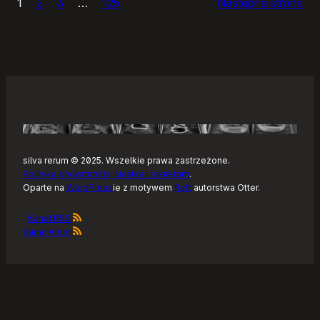
1
2
3
…
125
Następna strona
–
Tonearm,
nowy
klient
Tidala
dla
Linuksa
silva rerum © 2025. Wszelkie prawa zastrzeżone.
Polityka prywatności, ciastka i takie tam
.
Oparte na
WordPress
ie z motywem
Raft
autorstwa Otter.
Kanał RSS
Kanał Atom