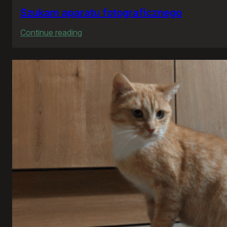
Szukam aparatu fotograficznego
:
Continue reading
Szukam
aparatu
fotograficznego