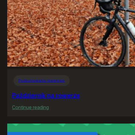
Podsumowania rowerowe
Październik na rowerze
:
Continue reading
Październik
na
rowerze