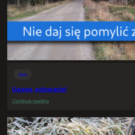
Varia
Uwaga, polowanie!
:
Continue reading
Uwaga,
polowanie!