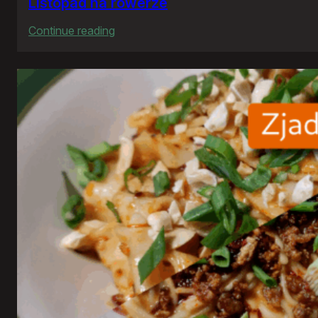
Listopad na rowerze
:
Continue reading
Listopad
na
rowerze