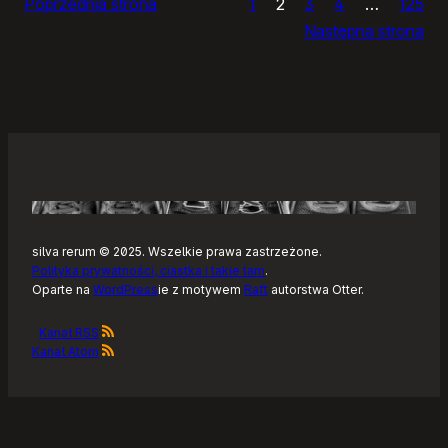
Poprzednia strona
1
2
3
4
…
125
Noteckie:
Następna strona
co
dalej?
silva rerum © 2025. Wszelkie prawa zastrzeżone.
Polityka prywatności, ciastka i takie tam
.
Oparte na
WordPress
ie z motywem
Raft
autorstwa Otter.
Kanał RSS
Kanał Atom