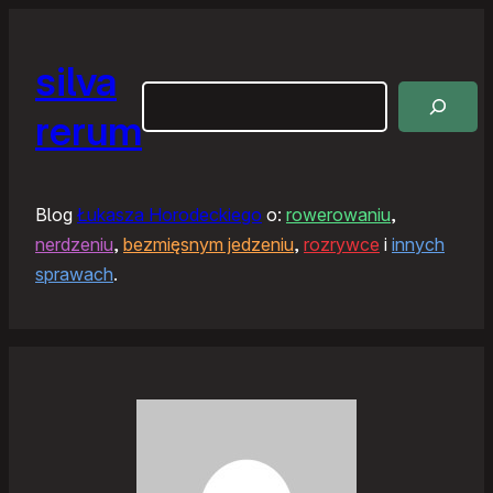
silva
Szukaj
rerum
Blog
Łukasza Horodeckiego
o:
rowerowaniu
,
nerdzeniu
,
bezmięsnym jedzeniu
,
rozrywce
i
innych
sprawach
.