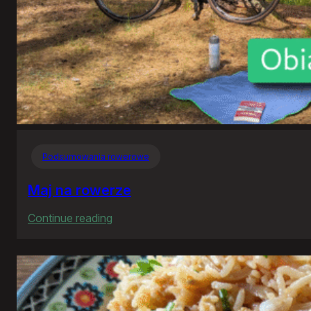
Podsumowania rowerowe
Maj na rowerze
:
Continue reading
Maj
na
rowerze