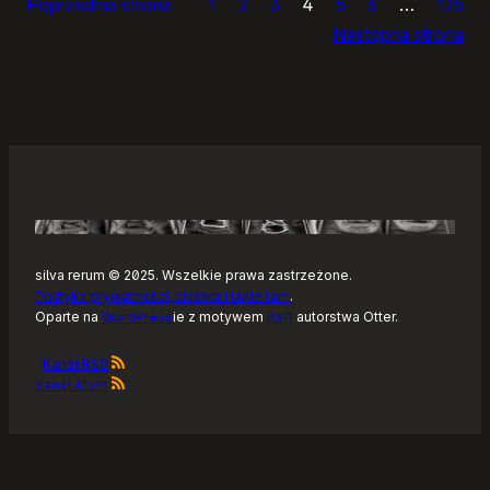
Poprzednia strona
1
2
3
4
5
6
…
125
dnia
Następna strona
silva rerum © 2025. Wszelkie prawa zastrzeżone.
Polityka prywatności, ciastka i takie tam
.
Oparte na
WordPress
ie z motywem
Raft
autorstwa Otter.
Kanał RSS
Kanał Atom