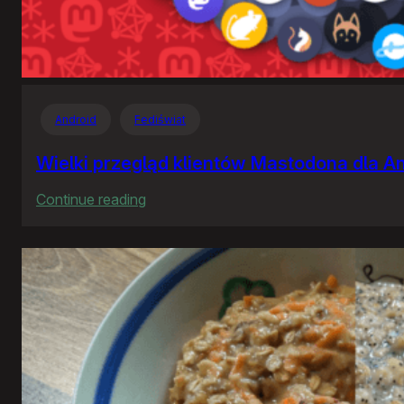
Android
Fediświat
Wielki przegląd klientów Mastodona dla A
:
Continue reading
Wielki
przegląd
klientów
Mastodona
dla
Androida