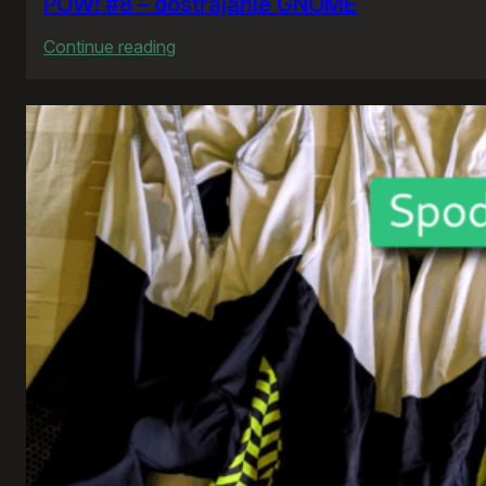
POW! #8 – dostrajanie GNOME
:
Continue reading
POW!
#8
–
dostrajanie
GNOME