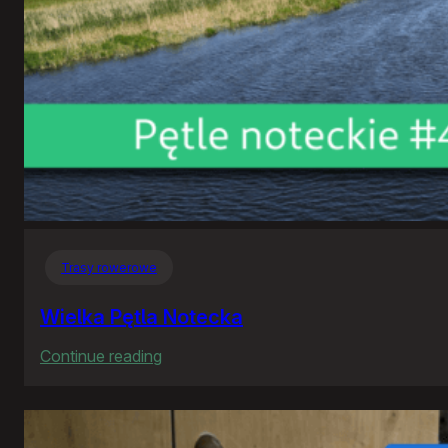
Trasy rowerowe
Wielka Pętla Notecka
:
Continue reading
Wielka
Pętla
Notecka