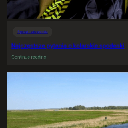
Sprzęt i akcesoria
Najczęstsze pytania o kolarskie spodenki
:
Continue reading
Najczęstsze
pytania
o
kolarskie
spodenki