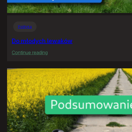
Polityka
Do młodych lewaków
:
Continue reading
Do
młodych
lewaków