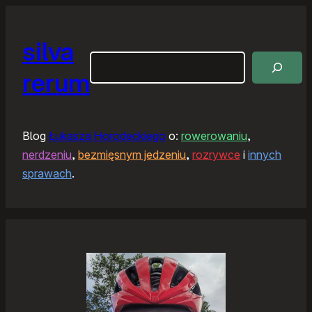
silva
Szukaj
rerum
Blog
Łukasza Horodeckiego
o:
rowerowaniu
,
nerdzeniu
,
bezmięsnym jedzeniu
,
rozrywce
i
innych
sprawach
.