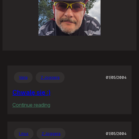
Varia
Z Joggera
01/05/2004
Chwalę się :)
:
Continue reading
Chwalę
się
:)
Linux
Z Joggera
01/05/2004