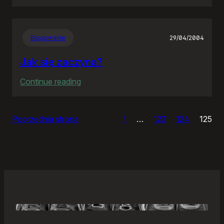
Samonierozwiązanie
Blogowanie
29/04/2004
Jak się zaczyna?
:
Continue reading
Jak
się
Poprzednia strona
1
…
123
124
125
zaczyna?