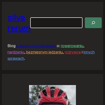
silva
Szukaj
rerum
Blog
Łukasza Horodeckiego
o:
rowerowaniu
,
nerdzeniu
,
bezmięsnym jedzeniu
,
rozrywce
i
innych
sprawach
.