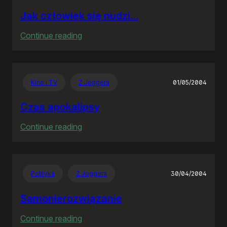
Jak człowiek się nudzi…
:
Continue reading
Jak
człowiek
się
Kino i TV
Z Joggera
01/05/2004
nudzi…
Czas apokalipsy
:
Continue reading
Czas
apokalipsy
Polityka
Z Joggera
30/04/2004
Samonierozwiązanie
:
Continue reading