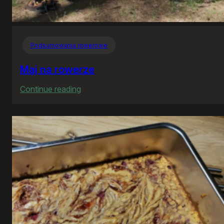
Podsumowania rowerowe
Maj na rowerze
:
Continue reading
Maj
na
rowerze