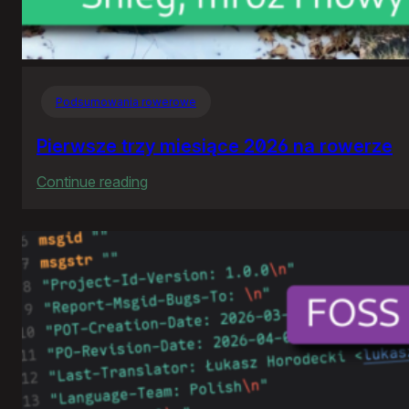
Podsumowania rowerowe
Pierwsze trzy miesiące 2026 na rowerze
:
Continue reading
Pierwsze
trzy
miesiące
2026
na
rowerze