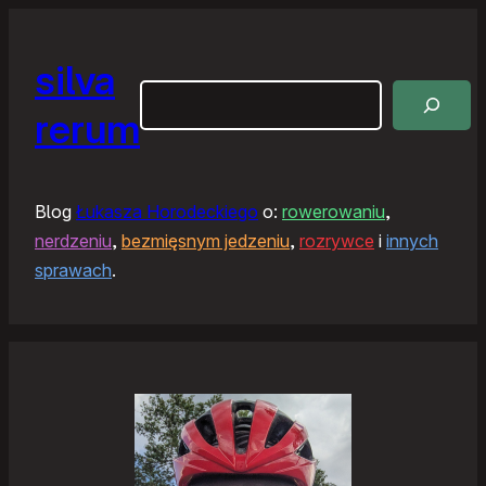
silva
Szukaj
rerum
Blog
Łukasza Horodeckiego
o:
rowerowaniu
,
nerdzeniu
,
bezmięsnym jedzeniu
,
rozrywce
i
innych
sprawach
.