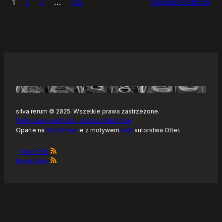
1
2
3
…
125
Następna strona
–
Tonearm,
nowy
klient
Tidala
dla
Linuksa
silva rerum © 2025. Wszelkie prawa zastrzeżone.
Polityka prywatności, ciastka i takie tam
.
Oparte na
WordPress
ie z motywem
Raft
autorstwa Otter.
Kanał RSS
Kanał Atom