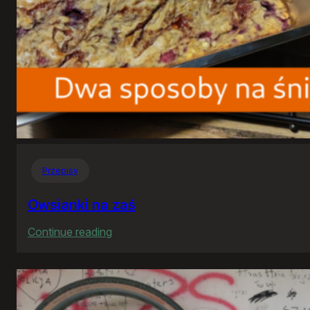
Przepisy
Owsianki na zaś
:
Continue reading
Owsianki
na
zaś