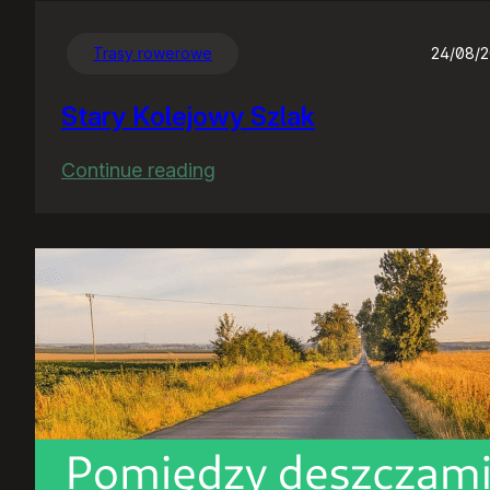
Trasy rowerowe
24/08/
Stary Kolejowy Szlak
:
Continue reading
Stary
Kolejowy
Szlak