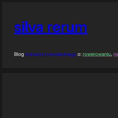
silva rerum
Blog
Łukasza Horodeckiego
o:
rowerowaniu
,
n