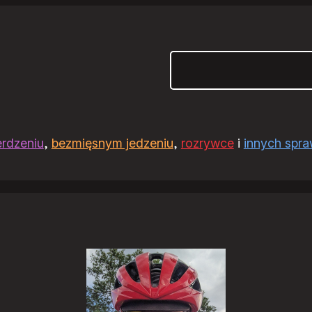
Szukaj
erdzeniu
,
bezmięsnym jedzeniu
,
rozrywce
i
innych spr