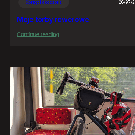
Sprzęt i akcesoria
28/07/
Moje torby rowerowe
:
Continue reading
Moje
torby
rowerowe