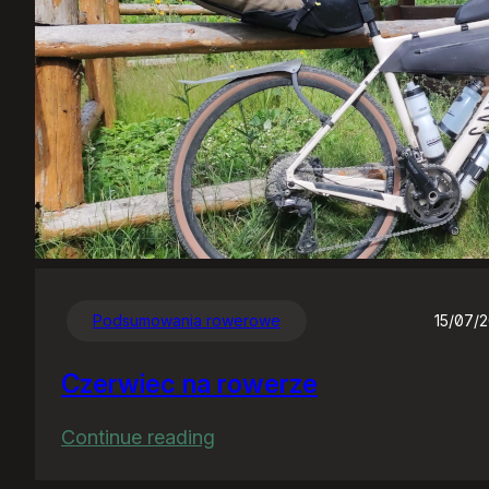
Podsumowania rowerowe
15/07/
Czerwiec na rowerze
:
Continue reading
Czerwiec