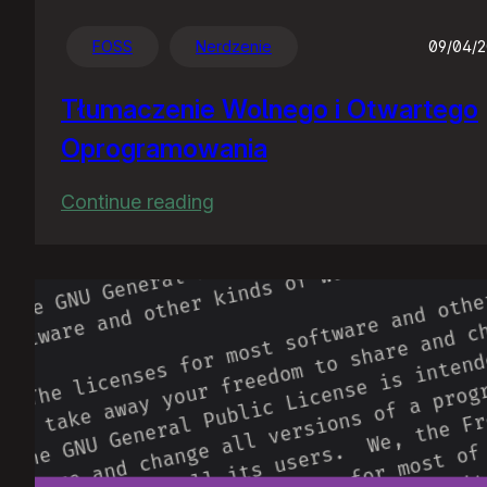
FOSS
Nerdzenie
09/04/
Tłumaczenie Wolnego i Otwartego
Oprogramowania
:
Continue reading
Tłumaczenie
Wolnego
i
Otwartego
Oprogramowania