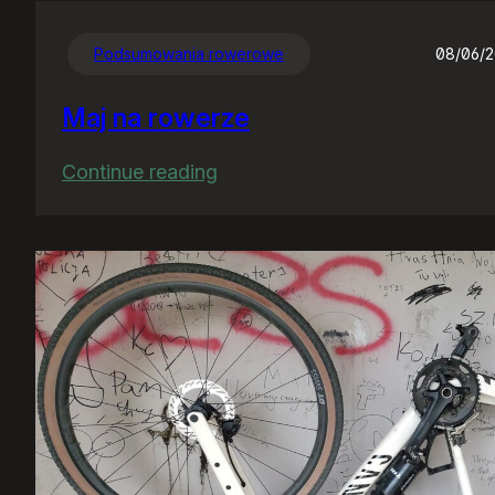
Podsumowania rowerowe
08/06/
Maj na rowerze
:
Continue reading
Maj
na
rowerze