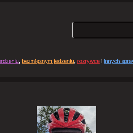
Szukaj
erdzeniu
,
bezmięsnym jedzeniu
,
rozrywce
i
innych spr