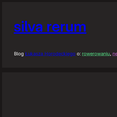
silva rerum
Blog
Łukasza Horodeckiego
o:
rowerowaniu
,
n