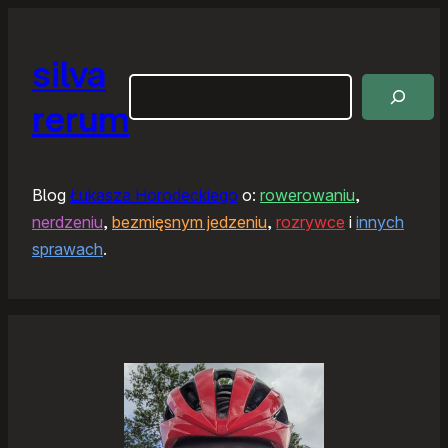
silva
Szukaj
rerum
Blog
Łukasza Horodeckiego
o:
rowerowaniu
,
nerdzeniu
,
bezmięsnym jedzeniu
,
rozrywce
i
innych
sprawach
.