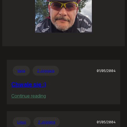
Varia
Z Joggera
01/05/2004
Chwalę się :)
:
Continue reading
Chwalę
się
:)
Linux
Z Joggera
01/05/2004