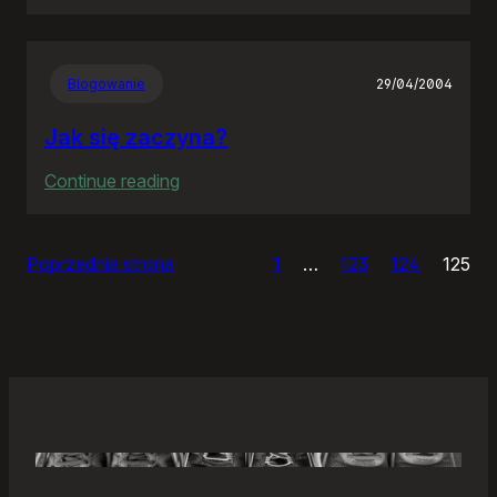
Samonierozwiązanie
Blogowanie
29/04/2004
Jak się zaczyna?
:
Continue reading
Jak
się
Poprzednia strona
1
…
123
124
125
zaczyna?