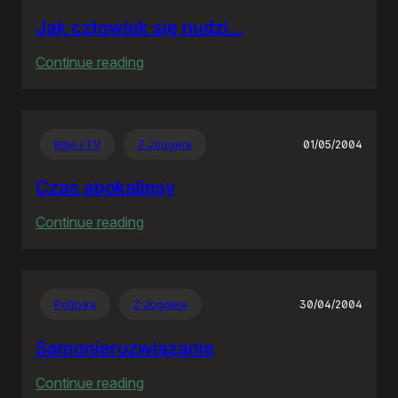
Jak człowiek się nudzi…
:
Continue reading
Jak
człowiek
się
Kino i TV
Z Joggera
01/05/2004
nudzi…
Czas apokalipsy
:
Continue reading
Czas
apokalipsy
Polityka
Z Joggera
30/04/2004
Samonierozwiązanie
:
Continue reading